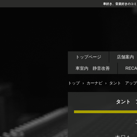
車好き、音楽好きのコミ
トップページ
店舗案内
車室内 静音改善
REC
トップ
›
カーナビ
›
タント アップ
タント 