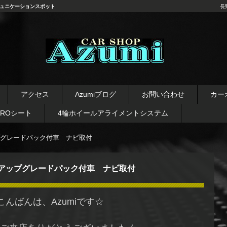
ュニケーションスポット
長
長野県 安曇野市 タイヤ ホ
イール デッドニング カーオ
アクセス
Azumiブログ
お問い合わせ
カー
ーディオ レカロシート
AROシート
4輪ホイールアライメントシステム
グレードパック付車 ナビ取付
アップグレードパック付車 ナビ取付
こんばんは、Azumiです☆