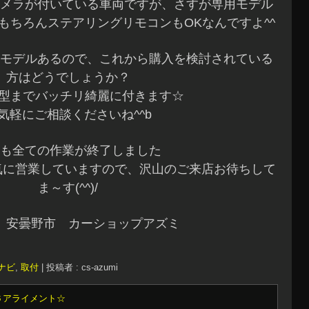
メラが付いている車両ですが、さすが専用モデル
もちろんステアリングリモコンもOKなんですよ^^
モデルあるので、これから購入を検討されている
方はどうでしょうか？
0型までバッチリ綺麗に付きます☆
気軽にご相談くださいね^^b
も全ての作業が終了しました
気に営業していますので、沢山のご来店お待ちして
ま～す(^^)/
 安曇野市 カーショップアズミ
ナビ
,
取付
|
投稿者 : cs-azumi
６アライメント☆