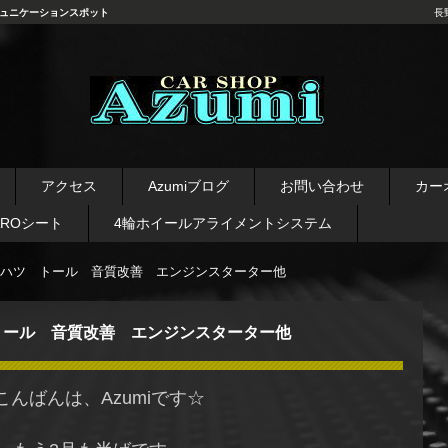
ュニケーションスポット
長
長野県 安曇野市 タイヤ ホ
イール デッドニング カーオ
アクセス
Azumiブログ
お問い合わせ
カー
ーディオ レカロシート
AROシート
4輪ホイールアライメントシステム
ハツ トール 音質改善 エンジンスターター他
トール 音質改善 エンジンスターター他
こんばんは、Azumiです☆