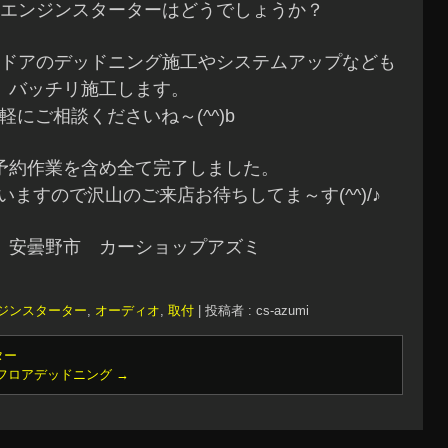
エンジンスターターはどうでしょうか？
ドアのデッドニング施工やシステムアップなども
バッチリ施工します。
軽にご相談くださいね～(^^)b
予約作業を含め全て完了しました。
ますので沢山のご来店お待ちしてま～す(^^)/♪
 安曇野市 カーショップアズミ
ジンスターター
,
オーディオ
,
取付
|
投稿者 : cs-azumi
ター
フロアデッドニング
→