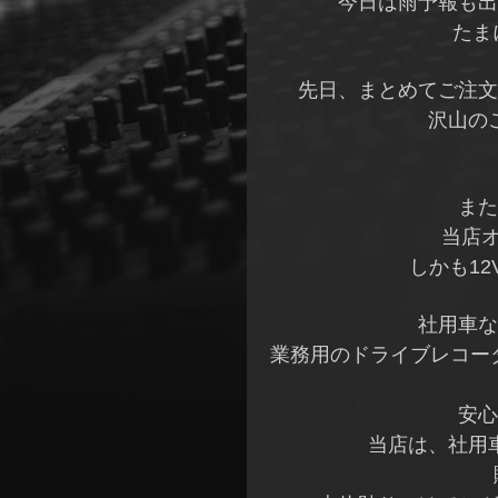
今日は雨予報も出
たま
先日、まとめてご注文
沢山の
また
当店オ
しかも12
社用車な
業務用のドライブレコー
安心
当店は、社用