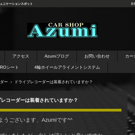
ュニケーションスポット
長
長野県 安曇野市 タイヤ ホ
イール デッドニング カーオ
アクセス
Azumiブログ
お問い合わせ
カー
ーディオ レカロシート
AROシート
4輪ホイールアライメントシステム
ダー
›
ドライブレコーダーは装着されていますか？
ブレコーダーは装着されていますか？
ようございます、Azumiです^^