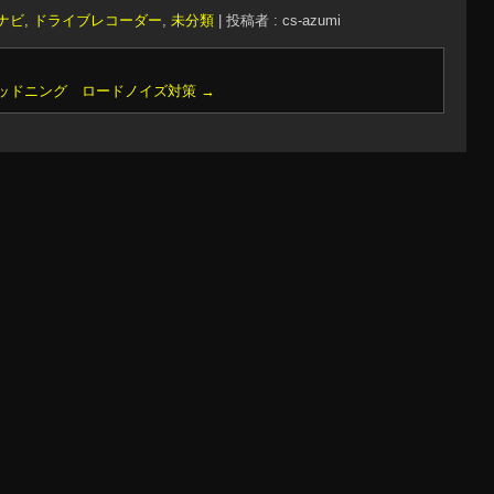
ナビ, ドライブレコーダー
,
未分類
|
投稿者 : cs-azumi
ッドニング ロードノイズ対策
→