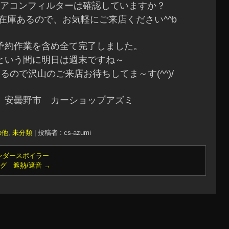
アコンフィルターは確認していますか？
在庫あるので、お気軽にご来店ください^^b
予約作業を含め全て完了しました。
という間に明日は週末ですね～
るので沢山のご来店お待ちしてま～す(^^)/
 安曇野市 カーショップアズミ
の他
,
未分類
|
投稿者 : cs-azumi
ンダースポイラー
グ 遮熱/遮音
→