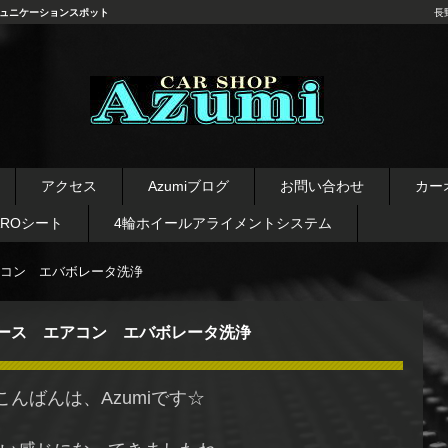
ュニケーションスポット
長
長野県 安曇野市 タイヤ ホ
イール デッドニング カーオ
アクセス
Azumiブログ
お問い合わせ
カー
ーディオ レカロシート
AROシート
4輪ホイールアライメントシステム
コン エバボレータ洗浄
ース エアコン エバボレータ洗浄
こんばんは、Azumiです☆