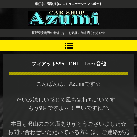
車好き、音楽好きのコミュニケーションスポット
長野県 安曇野市 タイヤ ホ
長野県安曇野の老舗です。お気軽に御来店ください☆
イール デッドニング カーオ
ーディオ レカロシート
フィアット595 DRL Lock音他
こんばんは、Azumiです☆
だいぶ涼しい感じで風も気持ちいいです。
もう9月ですよ～！早いですね^^;
本日も沢山のご来店ありがとうございました☆
お問い合わせいただいている方には、ご連絡が完