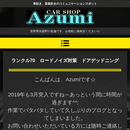
車好き、音楽好きのコミュニケーションスポット
長野県 安曇野市 タイヤ ホ
長野県安曇野の老舗です。お気軽に御来店ください☆
イール デッドニング カーオ
ーディオ レカロシート
ランクル70 ロードノイズ対策 ドアデッドニング
こんばんは、Azumiです☆
2019年も3月突入ですね～あっという間に時間が
過ぎます^^;
作業でバタバタしていて久しぶりのブログとなっ
てしまいました。
お問い合わせいただいている方には随時ご連絡し