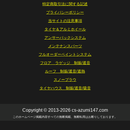
特定商取引法に関する記述
プライバシーポリシー
当サイトの注意事項
タイヤ＆アルミホイール
アンサーバックシステム
メンテナンスパーツ
フルオーダーペイントシステム
フロア ラゲッジ 制振/遮音
ルーフ 制振/遮音/遮熱
スノープラウ
タイヤハウス 制振/遮音/吸音
Copyright © 2013-2026 cs-azumi147.com
このホームページ掲載内容すべての無断掲載、無断転用はお断りしております。