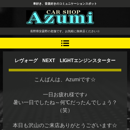
車好き、音楽好きのコミュニケーションスポット
長野県 安曇野市 タイヤ ホ
長野県安曇野の老舗です。お気軽に御来店ください☆
イール デッドニング カーオ
ーディオ レカロシート
レヴォーグ NEXT LIGHTエンジンスターター
こんばんは、Azumiです☆
一日お疲れ様です♪
暑い一日でしたね～何℃だったんでしょう？
（笑）
本日も沢山のご来店ありがとうございます☆