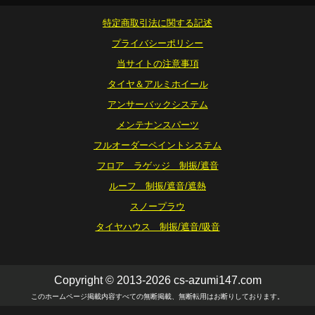
特定商取引法に関する記述
プライバシーポリシー
当サイトの注意事項
タイヤ＆アルミホイール
アンサーバックシステム
メンテナンスパーツ
フルオーダーペイントシステム
フロア ラゲッジ 制振/遮音
ルーフ 制振/遮音/遮熱
スノープラウ
タイヤハウス 制振/遮音/吸音
Copyright © 2013-2026 cs-azumi147.com
このホームページ掲載内容すべての無断掲載、無断転用はお断りしております。