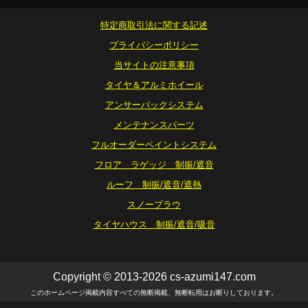
特定商取引法に関する記述
プライバシーポリシー
当サイトの注意事項
タイヤ＆アルミホイール
アンサーバックシステム
メンテナンスパーツ
フルオーダーペイントシステム
フロア ラゲッジ 制振/遮音
ルーフ 制振/遮音/遮熱
スノープラウ
タイヤハウス 制振/遮音/吸音
Copyright © 2013-2026 cs-azumi147.com
このホームページ掲載内容すべての無断掲載、無断転用はお断りしております。