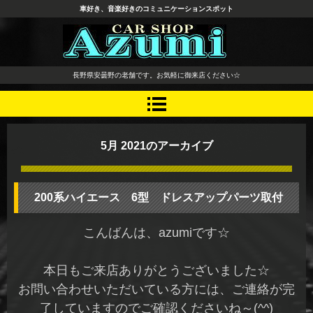
車好き、音楽好きのコミュニケーションスポット
長野県 安曇野市 タイヤ ホ
長野県安曇野の老舗です。お気軽に御来店ください☆
イール デッドニング カーオ
ーディオ レカロシート
5月 2021
のアーカイブ
200系ハイエース 6型 ドレスアップパーツ取付
こんばんは、azumiです☆
本日もご来店ありがとうございました☆
お問い合わせいただいている方には、ご連絡が完
了していますのでご確認くださいね～(^^)