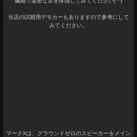
繊細で濃密な音を体感してみてください(^^)
当店の試聴用デモカーもありますので参考にして
みてください。
マークXは、グラウンドゼロのスピーカーをメイン
にアンプ内蔵DSPでシステムを構築しています。
グラウンドゼロならではの聴いていて楽しめる音
を聴いてみてください☆
ヴェルファイアは、当店でも組み合わせの多いDS
Pでコスパの良いモデルでのシステムとなります。
こちらは、3Wayでの試聴と2Wayでの試聴が可能
です。
3Wayと2Wayでの違いやDSPでの音質アップの参