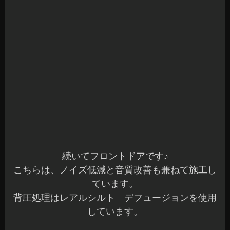
ので、またご紹介しますね(^^)/
当店では、音質改善に関するデッドニング施工か
らロードノイズ低減対策による車室内～車外のデ
ッドニング施工まで対応しています。
各種デッドニングをご検討中の方は、お気軽にご
相談ください(^^)b
本日もご予約作業を含め全て完了です。
明日も元気に営業していますので、ご来店お待ち
してま～す(^^)v♪
長野県 安曇野市 カーショップアズミ
2024年6月15日
|
カテゴリー :
オーディオ, デッドニング、遮音
,
取
付
,
オーディオ, 静音対策
|
投稿者 : cs-azumi