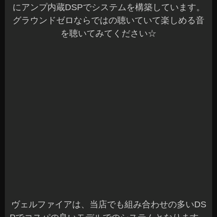
考になればと考えています。
こちらも是非試聴してみてください♪
また、更なる詳細なども、こちらのブログでアッ
プします。
事前のお見積りやフェア当日のご来店スタッフ一
同お待ちしています(^^)/
本日も一日の始まりです！
ご来店お待ちしてま～す(^^)v
長野県 安曇野市 カーショップアズミ
2024年6月16日
|
カテゴリー :
オーディオ
,
その他, お店の事
,
キャ
ンペーン
|
投稿者 : cs-azumi