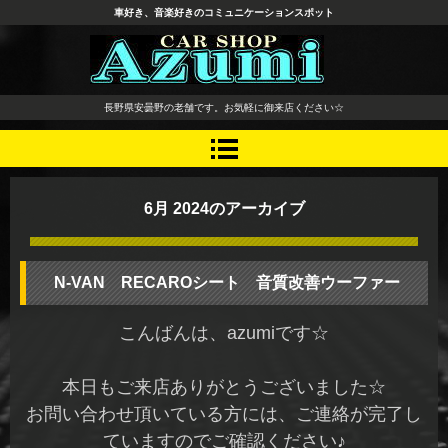
車好き、音楽好きのコミュニケーションスポット
長野県 安曇野市 タイヤ ホ
長野県安曇野の老舗です。お気軽に御来店ください☆
イール デッドニング カーオ
ーディオ レカロシート
6月 2024
のアーカイブ
N-VAN RECAROシート 音質改善ウーファー
こんばんは、azumiです☆
本日もご来店ありがとうございました☆
お問い合わせ頂いている方には、ご連絡が完了し
ていますのでご確認ください♪