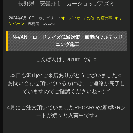
ます☆
長期納期になっていて、ご注文頂いているオーナ
ー様もお待たせしていて申し訳ございません。
本日は、NVANの車室内のデッドニング施工をし
ましたので、ご紹介します。
オーナー様、遠方よりありがとうございました☆
ルーフのデッドニングからご紹介します♪
今回、当店でサイレントコート製の制振材で施工
を行って、お持込み頂いたNVAN専用の吸音材/断
熱材を貼り込みさせていただきました。
始めにいつも通りルーフライナーを慎重に外し
て、脱脂を行っています。
サイレントコート製の制振材で制振後、専用のマ