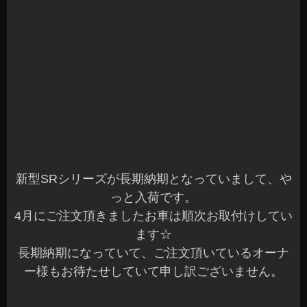
ットを貼り込みさせていただきました。
続いて、フロアの施工です♪
フロアからラゲッジ部とラゲッジサイドを施工で
す。
サイレントコート製の制振材でほぼ全面貼りにて
施工しています。
こちらは、制振施工のみですがフロントフロアな
ど部分的にお持込み頂いたNVAN専用の吸音材を
入れさせていただいています。
フロアは標準で鉄板のみなので施工後の共振は全
く変わりましたので効果も期待できますね(^^)
続いてフロントドアです♪