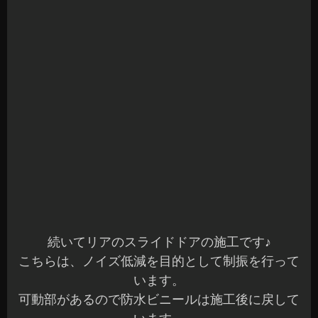
カーオーディオ 試聴車完成しました☆
こんばんは、azumiです☆
本日もご来店ありがとうございました♪
お問い合わせ頂いている方には、ご連絡が完了し
ていますのでご確認ください(^^)
3月下旬くらいから製作していた2台目のデモカー
が完成しました。
時間の空いている時や店休日にコツコツと行って
いました。
5月中旬くらいには、ほぼ出来ていましたが最終仕
上げも残っていたのでやっと完成(^^;)
一新したシステム内容は