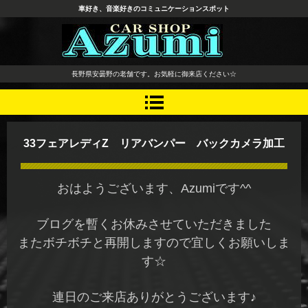
車好き、音楽好きのコミュニケーションスポット
長野県 安曇野市 タイヤ ホ
長野県安曇野の老舗です。お気軽に御来店ください☆
イール デッドニング カーオ
ーディオ レカロシート
33フェアレディZ リアバンパー バックカメラ加工
おはようございます、Azumiです^^
ブログを暫くお休みさせていただきました
またボチボチと再開しますので宜しくお願いしま
す☆
連日のご来店ありがとうございます♪