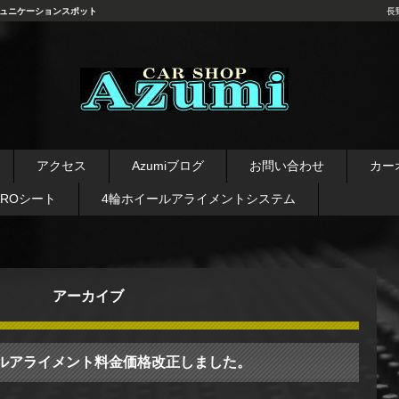
ュニケーションスポット
長
長野県 安曇野市 タイヤ ホ
イール デッドニング カーオ
アクセス
Azumiブログ
お問い合わせ
カー
ーディオ レカロシート
AROシート
4輪ホイールアライメントシステム
アーカイブ
ルアライメント料金価格改正しました。