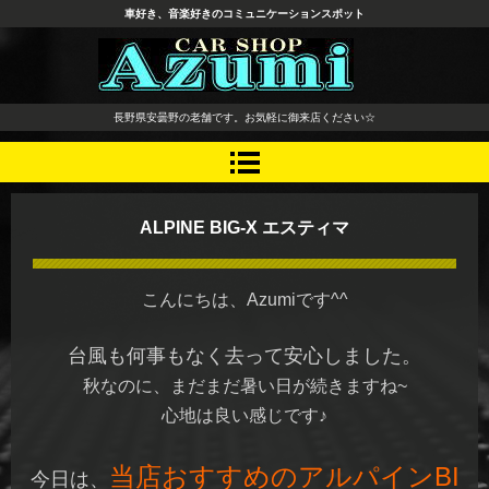
車好き、音楽好きのコミュニケーションスポット
長野県 安曇野市 タイヤ ホ
長野県安曇野の老舗です。お気軽に御来店ください☆
イール デッドニング カーオ
ーディオ レカロシート
ALPINE BIG-X エスティマ
こんにちは、Azumiです^^
台風も何事もなく去って安心しました。
秋なのに、まだまだ暑い日が続きますね~
心地は良い感じです♪
当店おすすめのアルパインBI
今日は、