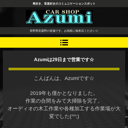
車好き、音楽好きのコミュニケーションスポット
長野県 安曇野市 タイヤ ホ
長野県安曇野の老舗です。お気軽に御来店ください☆
イール デッドニング カーオ
ーディオ レカロシート
Azumiは29日まで営業です☆
こんばんは、Azumiです☆
2019年も僅かとなりました。
作業の合間をみて大掃除を完了。
オーディオの木工作業や各種加工する作業場が大
変でした(^^;)