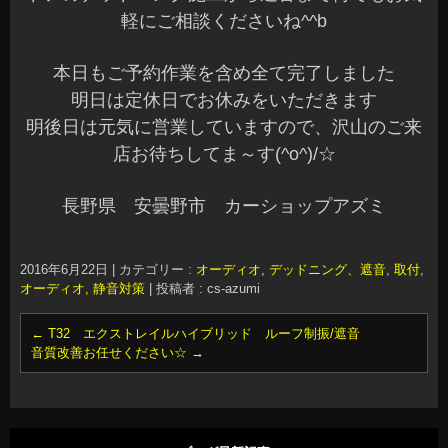
軽にご相談くださいね^^b
本日もご予約作業を含め全て完了しました
明日は定休日でお休みをいただきます
明後日は元気に営業していますので、沢山のご来
店お待ちしてま～す(^o^)/☆
長野県 安曇野市 カーショップアズミ
2016年6月22日
|
カテゴリー :
オーディオ, デッドニング、遮音
,
取付
,
オーディオ, 静音対策
|
投稿者 : cs-azumi
←
T32 エクストレイルハイブリッド ルーフ制振/遮音
音質改善お任せください☆
→