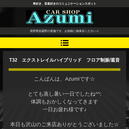
車好き、音楽好きのコミュニケーションスポット
長野県 安曇野市 タイヤ ホ
長野県安曇野の老舗です。お気軽に御来店ください☆
イール デッドニング カーオ
ーディオ レカロシート
T32 エクストレイルハイブリッド フロア制振/遮音
こんばんは、Azumiです☆
とても蒸し暑い一日でしたね^^;
体調もおかしくなってきます
一日お疲れ様です♪
本日も沢山のご来店ありがとうございました☆