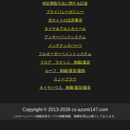
特定商取引法に関する記述
プライバシーポリシー
当サイトの注意事項
タイヤ＆アルミホイール
アンサーバックシステム
メンテナンスパーツ
フルオーダーペイントシステム
フロア ラゲッジ 制振/遮音
ルーフ 制振/遮音/遮熱
スノープラウ
タイヤハウス 制振/遮音/吸音
Copyright © 2013-2026 cs-azumi147.com
このホームページ掲載内容すべての無断掲載、無断転用はお断りしております。