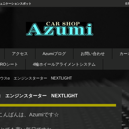
ュニケーションスポット
長
長野県 安曇野市 タイヤ ホ
イール デッドニング カーオ
アクセス
Azumiブログ
お問い合わせ
カー
ーディオ レカロシート
AROシート
4輪ホイールアライメントシステム
ウスα エンジンスターター NEXTLIGHT
 エンジンスターター NEXTLIGHT
こんばんは、Azumiです☆