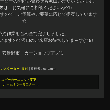
ーターのお問い合わせも沢山いただいています。
方は、お気軽にご相談くださいね^^b
すので、ご予算やご要望に応じて提案しています
☆
予約作業を含め全て完了しました。
ますので沢山のご来店お待ちしてま～す(^^)/♪
 安曇野市 カーショップアズミ
ジンスターター
,
取付
|
投稿者 : cs-azumi
 スピーカーユニット変更
ラ ルームミラーモニター
→