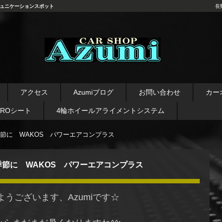
ュニケーションスポット
長
長野県 安曇野市 タイヤ ホ
イール デッドニング カーオ
アクセス
Azumiブログ
お問い合わせ
カー
ーディオ レカロシート
AROシート
4輪ホイールアライメントシステム
節に WAKOS パワーエアコンプラス
節に WAKOS パワーエアコンプラス
ようございます、Azumiです☆