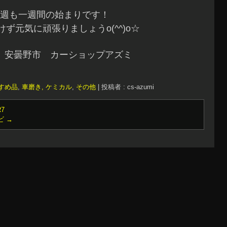
週も一週間の始まりです！
ず元気に頑張りましょうo(^^)o☆
 安曇野市 カーショップアズミ
すめ品
,
車磨き, ケミカル
,
その他
|
投稿者 : cs-azumi
R7
ナビ
→