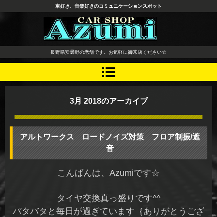
車好き、音楽好きのコミュニケーションスポット
長野県 安曇野市 タイヤ ホ
長野県安曇野の老舗です。お気軽に御来店ください☆
イール デッドニング カーオ
ーディオ レカロシート
3月 2018
のアーカイブ
アルトワークス ロードノイズ対策 フロア制振/遮
音
こんばんは、Azumiです☆
タイヤ交換真っ盛りです^^
バタバタと毎日が過ぎています｛ありがとうござ