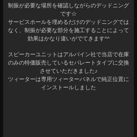
長野県 安曇野市 カーショップアズミ
2015年12月21日
|
カテゴリー :
オーディオ
,
オーディオ, デッドニ
ング、遮音
,
取付
|
投稿者 : cs-azumi
ポルテ エンジンスターター NEXTLIGHT
こんばんは、Azumiです☆
寒くなりましたね～朝が辛い季節になりました^^;
本日も沢山のご来店ありがとうございます♪
タイヤ交換のピークは過ぎましたが、通常の取付
などでバタバタとしています☆
お問い合わせも沢山ありがとうございます☆
ご連絡は済んでいますのでご確認くださいね^^