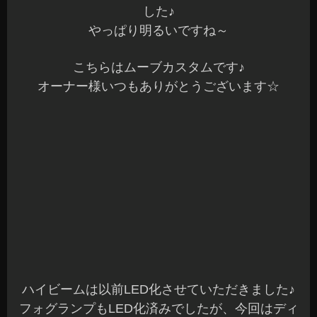
在庫あります
ヘッドランプ、フォグランプ、ハイビームLED化
を検討中の方はお気軽にご来店くださいね^^b
本日も、ご予約作業を含め全ての作業が完了しま
した
明日は木曜日ですが、年内は30日まで無休で元気
に営業していま～す(^^)
沢山のご来店お待ちしてます♪
長野県 安曇野市 カーショップアズミ
2015年12月23日
|
カテゴリー :
ドレスアップパーツ, LED関連
,
取
付
|
投稿者 : cs-azumi
BP レガシー 音質改善 デッドニング
こんばんは、Azumiです☆