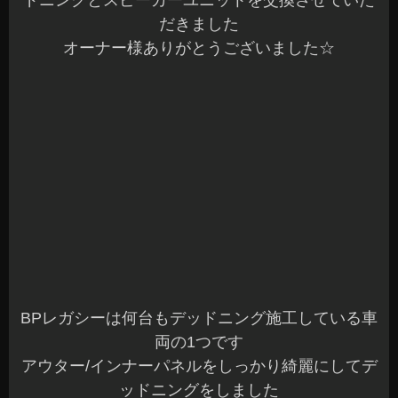
ます☆
こんな感じで綺麗にインストール完了です^^
全体的に中低音がしっかりとしてボーカルの声も
ハッキリ聴けて、今までになかったクリアなサウ
ンドになりました♪
当店でデッドニングは好評をいただいています
純正のシステムで満足できない方や、音質改善に
興味のある方はお気軽にご相談くださいね^^b
デッドニング他、遮熱・遮音施工などもお任せく
ださい☆
本日もバタバタと一日の作業が完了しました
明日も元気に営業していますので沢山のご来店お
待ちしてま～す(^^)/