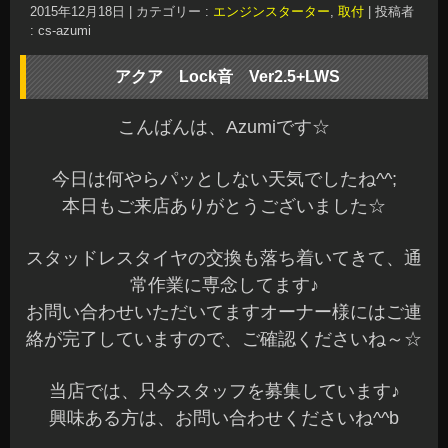
レーダーセンサーが内蔵されているので駐車中に
何かが近づくとLock音のサイレンで威嚇します
センサー感度も調整できます☆
今回は、状況によってLWSをON/OFFできる様に
スイッチも取付しました
Lock音どうでしょう？他とは違うアンサーバック
音で楽しみませんか？^^
興味ある方は、お気軽にご来店くださいね～♪
在庫もありま～す☆
本日もご予約作業含め全てが完了しました
明日から、また一週間の始まりですね☆
年内は30日まで元気に営業していますので沢山の
ご来店お待ちしてま～す(^^)/
長野県 安曇野市 カーショップアズミ