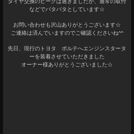
本日もバタバタと一日が終わりました☆
年内は30日まで無休で営業しています♪沢山のご来
店お待ちしてま～す(^^)/
只今、Azumiではスタッフを募集しています
興味ある方は、お気軽にお問い合わせください～
☆
長野県 安曇野市 カーショップアズミ
2015年12月18日
|
カテゴリー :
エンジンスターター
,
取付
|
投稿者
: cs-azumi
アクア Lock音 Ver2.5+LWS
こんばんは、Azumiです☆