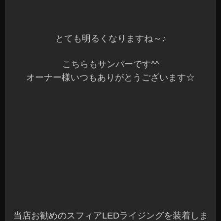
当店お勧めのスフィアLEDライジングを装着しま
した♪
やっぱり明るいですね～
こちらはムーブカスタムです♪
オーナー様いつもありがとうございます☆
ハイビームは以前LED化させていただきました♪
フォグランプもLED化済みでしたが、今回はディ
ライト付モデルへ変更です^^
昼間はディライトブルー、夜間は6500Kのフォグ
ランプに大変身☆
こんな便利なバルブもあるんですよ～♪
当店では国産のお勧めLEDバルブをメインに多数