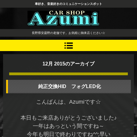
車好き、音楽好きのコミュニケーションスポット
長野県 安曇野市 タイヤ ホ
長野県安曇野の老舗です。お気軽に御来店ください☆
イール デッドニング カーオ
ーディオ レカロシート
12月 2015
のアーカイブ
純正交換HID フォグLED化
こんばんは、Azumiです☆
本日もご来店ありがとうございました♪
一年はあっという間ですね～
今年も明日で終わりですね^^;早い