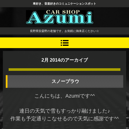
車好き、音楽好きのコミュニケーションスポット
長野県 安曇野市 タイヤ ホ
長野県安曇野の老舗です。お気軽に御来店ください☆
イール デッドニング カーオ
ーディオ レカロシート
2月 2014
のアーカイブ
スノープラウ
こんにちは、Azumiです^^
連日の天気で雪もすっかり融けました♪
作業も予定通りこなせるので天気に感謝です^^