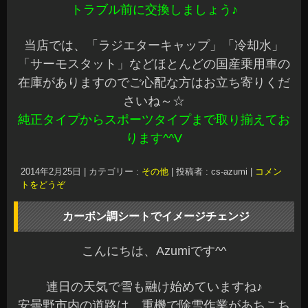
トラブル前に交換しましょう♪
当店では、「ラジエターキャップ」「冷却水」
「サーモスタット」などほとんどの国産乗用車の
在庫がありますのでご心配な方はお立ち寄りくだ
さいね～☆
純正タイプからスポーツタイプまで取り揃えてお
ります^^V
2014年2月25日
|
カテゴリー :
その他
|
投稿者 : cs-azumi
|
コメン
トをどうぞ
カーボン調シートでイメージチェンジ
こんにちは、Azumiです^^
連日の天気で雪も融け始めていますね♪
安曇野市内の道路は、重機で除雪作業があちこち