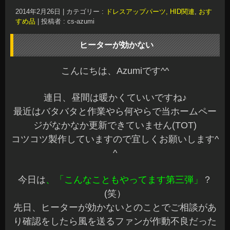
2014年2月26日
|
カテゴリー :
ドレスアップパーツ, HID関連
,
おす
すめ品
|
投稿者 : cs-azumi
ヒーターが効かない
こんにちは、Azumiです^^
連日、昼間は暖かくていいですね♪
最近はバタバタと作業やら何やらで当ホームペー
ジがなかなか更新できていません(TOT)
コツコツ製作していますので宜しくお願いします^
^
今日は
、「こんなこともやってます第三弾」
？
(笑）
先日、ヒーターが効かないとのことでご相談があ
り確認をしたら風を送るファンが作動不良だった