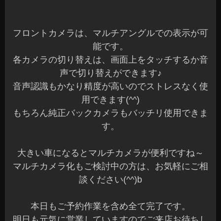
大きい車になるとマルチカメラが便利ですね～
マルチカメラ化もご検討中の方は、お気軽にご相
談ください(^^)b
本日もご予約作業を含め全て完了です。
明日も元気に営業していますのでご来店お待ちし
てます♪
長野県 安曇野市 カーショップアズミ
2023年8月18日
|
カテゴリー :
取付
,
カーナビ, 各種カメラ
|
投稿者
: cs-azumi
ZC33 スイフトスポーツ ノイズ低減対策 ラゲ
ッジ デッドニング
こんにちは、azumiです☆