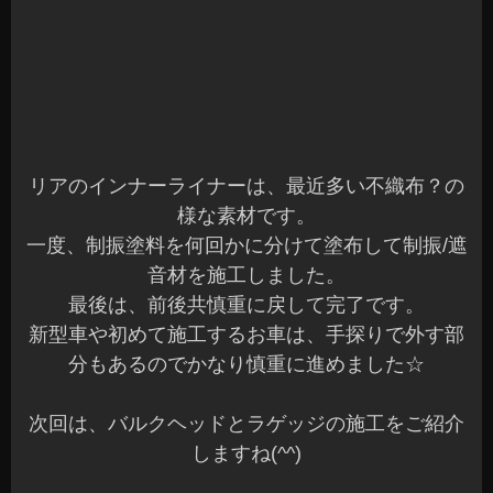
新型車や初めて施工するお車は、手探りで外す部
分もあるのでかなり慎重に進めました☆
次回は、バルクヘッドとラゲッジの施工をご紹介
しますね(^^)
タイヤハウスのロードノイズ低減対策などもお気
軽にご相談ください(^^)b
本日もご予約作業を含め全て完了です。
明日もご来店お待ちしてます☆
長野県 安曇野市 カーショップアズミ
2023年8月22日
|
カテゴリー :
オーディオ, デッドニング、遮音
,
取