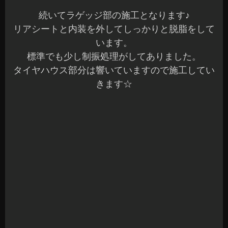
続いてラゲッジ部の施工となります♪
リアシートと内装を外してしっかりと脱脂をして
います。
標準でも少し制振処理がしてありました。
タイヤハウス部分は響いていますので施工してい
きます☆
Drアルテックス製の制振材でほぼ全面的に施工し
ました(^^)
タイヤハウスまわりもしっかりと貼りこんでいま
す。
ロードノイズ低減対策となりますので、画像には
ありませんが室内側のタイヤハウスの奥のボディ
の隙間には吸音材を入れています。