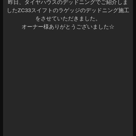
更に効果を出すためにタイヤハウスにプラスでラ
ゲッジの施工となります。
丁寧に内装のトリム類を外します。
画像の通り鉄板状態で、共振が凄いです。
タイヤハウスからのノイズもありますが、マフラ
ー等の後ろからのノイズが大きくなるのも分かり
ますね(^^;)