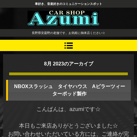
車好き、音楽好きのコミュニケーションスポット
長野県 安曇野市 タイヤ ホ
長野県安曇野の老舗です。お気軽に御来店ください☆
イール デッドニング カーオ
ーディオ レカロシート
8月 2023
のアーカイブ
NBOXスラッシュ タイヤハウス Aピラーツィー
ターポッド製作
こんばんは、azumiです☆
本日もご来店ありがとうございました☆
お問い合わせいただいている方には、ご連絡が完