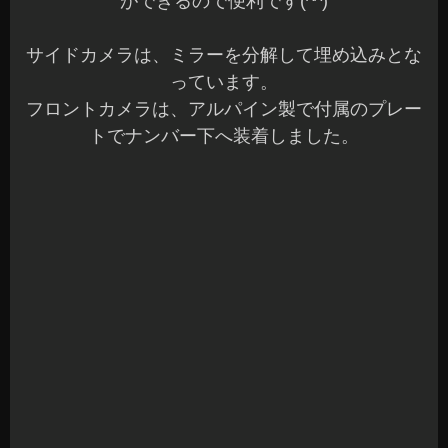
フロントカメラは、マルチアングルでの表示が可
能です。
各カメラの切り替えは、画面上をタッチするか音
声で切り替えができます♪
音声認識もかなり精度が高いのでストレスなく使
用できます(^^)
もちろん純正バックカメラもバッチリ使用できま
す。