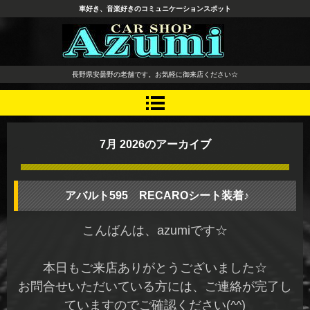
車好き、音楽好きのコミュニケーションスポット
長野県 安曇野市 タイヤ ホ
長野県安曇野の老舗です。お気軽に御来店ください☆
イール デッドニング カーオ
ーディオ レカロシート
7月 2026
のアーカイブ
アバルト595 RECAROシート装着♪
こんばんは、azumiです☆
本日もご来店ありがとうございました☆
お問合せいただいている方には、ご連絡が完了し
ていますのでご確認ください(^^)