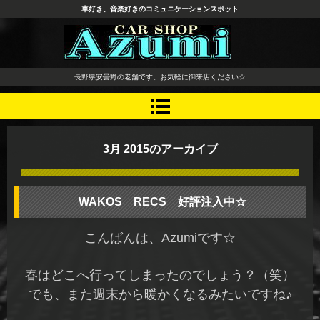
車好き、音楽好きのコミュニケーションスポット
長野県 安曇野市 タイヤ ホ
長野県安曇野の老舗です。お気軽に御来店ください☆
イール デッドニング カーオ
ーディオ レカロシート
3月 2015
のアーカイブ
WAKOS RECS 好評注入中☆
こんばんは、Azumiです☆
春はどこへ行ってしまったのでしょう？（笑）
でも、また週末から暖かくなるみたいですね♪