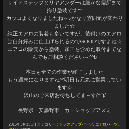
サイドステップとリヤアンダーは細かな個所まで
拘り塗装です^^
カッコよくなりましたね～♪かなり雰囲気が変わり
ました☆
純正エアロの装着も多いですが、後付けのエアロ
は自分好みに仕上げられるのでGOODですよね☆
エアロの販売から塗装、加工を含めた取付までな
んでもご相談ください～^^b
本日も全ての作業が終了しました
もう週末になりますね^^明日も元気に営業してい
ます☆
沢山のご来店お待ちしてま～す(^^)/
長野県 安曇野市 カーショップアズミ
2015年3月13日
|
カテゴリー :
ドレスアップパーツ, エアロパーツ
,