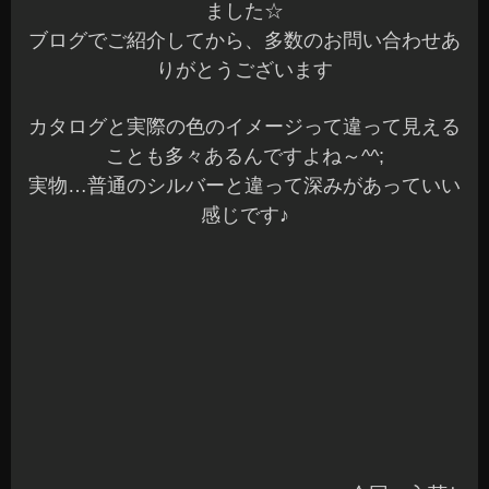
店内のLED関係をまとめて
LEDコーナー
にしてみ
ました☆
見本も点灯する予定です♪
ちょこっとしたアクセサリーにとお考えのオーナ
ー様は何でもご相談ください
明日は、定休日でお休みをいただきます
定休日でないと出来ないこともあるので頑張りま
す！（笑）
明日も元気に頑張りましょうね☆
安曇野市 カーショップアズミ
2014年5月21日
|
カテゴリー :
アルミホイル＆タイヤ
,
おすすめ品
|
投稿者 : cs-azumi
|
コメントをどうぞ