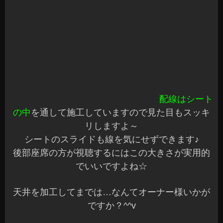
純正のスピーカーでもかなりの
効果があります
の
で、おススメですよ～♪
M様ありがとうございました☆
今の音をワンランク上の音のしてみませんか？^^v
もちろんスピーカーを変更すれば更なる音質向上
で大満足間違いなしです
アナライザーによる調整からデッドニング施工、
スピーカーチューニング、バッフル加工などなん
でもお気軽にご相談ください～
DIYでやってみたいなんて方もご相談くださいね♪
今日も暖かくて心地いい一日でしたね
明日は、なにやら雨マークが…^^;
あしたも元気に頑張りましょうね～
安曇野市 カーショップアズミ