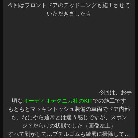
2014年5月20日
|
カテゴリー :
オーディオ, デッドニング、遮音
,
カ
ーナビ, リアビジョン
,
取付
|
投稿者 : cs-azumi
ハイエース 純正バックカメラ BIGX連動
こんばんは、Azumiです^^
本日のご予約作業もすべて完了しました♪
みなさんは、一日を満喫できましたか～？
沢山のご来店ありがとうございます
ハイエースの純正バックカメラで自動防眩インナ
ーミラーのタイプをお使いの方も多数おられると
思います
ルームミラーの位置だと画像が小さかったり、位
置が高く不便に感じたことはありませんか？