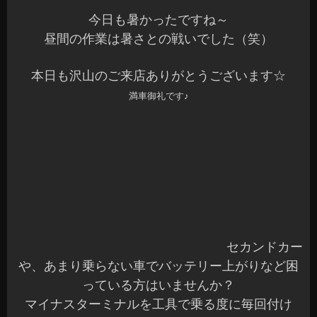
今日も暑かったですね～
昼間の作業は暑さとの戦いでした（笑）
本日も沢山のご来店ありがとうございます☆
満車御礼です♪
セカンドカーや、あまり乗らない車で
バッテリー上がりなど困っている方はいません
か？
マイナスターミナルを工具で乗る度に毎回付け
る…なんて面倒ですよね^^;
しかも、繰り返しているとターミナル固定が緩く
なってきたりしたら危険です
そんなお車には
がおススメですよ^^
キルスイッチ
付けてしまえば、工具なしで簡単接続