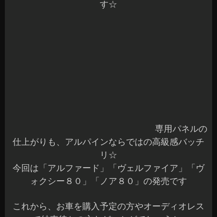
i
純正から最新ナビ、オーディオ取付☆
こんにちは、Azumiです^^
今日は雨になってしまいました(TT)
GWくらい晴れが続いてほしいですよね
本日もご来店とご予約作業ありがとうございまし
た☆
少し前のお車で標準カーナビが付いていると地図
データや音楽ソース再生、TV視聴など悩まれる方
も多いかと思います
「不便だけど…車の買い替えまでは…」
なんて方
はご相談ください☆