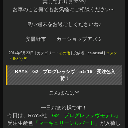
実物…普通のシルバーと違って深みがあっていい
感じです♪
今回、入荷したのは
「5.5-16 4H100
45」
軽カーのオーナー様いかがですか？^^v
注文しても納期がかなりかかるホイールなのでプ
レミア感満載です☆
もちろんRAYS社の鍛造ホイールなので
仕上がりも
強度も軽さもバッチリ
ですよ♪
ただ今、店頭に展示してありますのでお時間ある
時でもお気軽に寄ってみてください～
受注生産色なのでお時間はかかりますが、他のサ
イズもご予約にてお取り寄せできますので
高級感
あるシルバー
を見てみてください^^v
あっ！