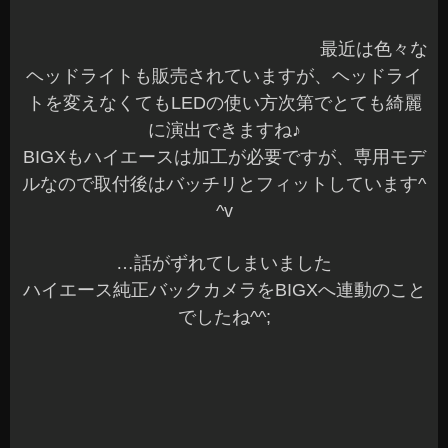
珍しいブログ二度目ですが雨は大丈夫そう^^;
（笑）
先ほど、ご紹介し忘れましたが
以前ご紹介した
「CATZ リフレクスLEDコンバー
ジョンKIT」
の
が完了しました♪
ディスプレイの設置
実際に点灯さ