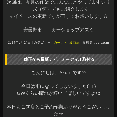
これで、地図データも新しくなり地デジや音楽ソ
ース再生も何でもできちゃいます^^v
今回はKITで装着ですが、見た目純正のままで加工
して取付もできますよ～♪
パネルデザインもKIT標準のものからカーボンタイ
プ、お好み色の塗装まですべて対応できます
良い音を聴きながらドライブしたい！スマホなど
と連動で便利に使いたい！なんて方もご相談くだ
さいね^^
オーディオから最新ナビの取付、ドアのデッドニ
ング施工からバッフルボード制作などなんでもご
相談にのります☆
まだまだGWは残りありますので楽しいお時間を