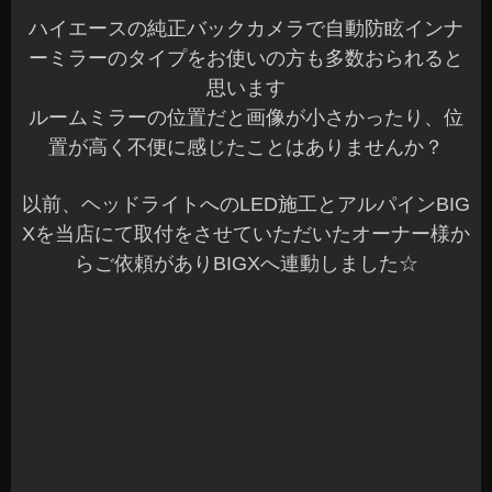
確認が楽になります
このような連動は色々な車種で可能です^^お気軽
にご相談くださいね～
K様ありがとうございました☆
明日から、また一週間の始まりですね
来週も元気に頑張りましょう！
当店も元気に営業しておりますので☆ご来店お待
ちしてます～^^v
安曇野市 カーショップアズミ
2014年5月18日
|
カテゴリー :
おすすめ品
,
カーナビ
|
投稿者 : cs-a
zumi
|
コメントをどうぞ
リフレクスLEDコンバージョンKIT
本日二度目です☆