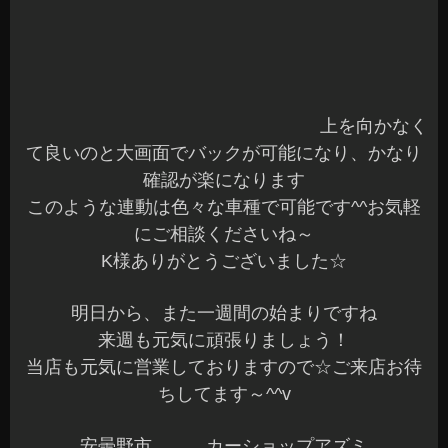
せて確認ができますので、ご検討中の方や興味が
ある方は店内で
ガンガン点灯させてみてください
^
^v
明るさにビックリですよ～☆
HB4タイプも入荷しております
こちらはＯリングの入れ替えでHB3も対応できる
そうなので
ハイビームもLED化
なんてできますね♪
配光特性が重視されているバルブなので嬉しいで
すよね～^^
現在、
在庫でH8,H11,H16,HB4
がありますのでお考
え中のオーナー様はお気軽にお立ち寄りください♪
スタッフ一同心よりお待ちしてます～
本日の作業も終了です
ありがとうございました☆