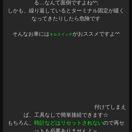
できます☆
もちろん、
時計などはリセットされない
ので再セ
ットも必要ありませんよ～
たまに乗る車両でバッテリー上がりで悩んでいる
方いかがですか？^^v
当店に在庫ありますのでお気軽にご来店ください♪
そうそう！
バッテリーのターミナル関係は、ほとんど在庫あ
ります
困った時はアズミまでどうぞ☆
部品の宝庫です
（笑）
こんなのもあります
たまに、お問い合わせをいただくターミナルです
こちらは
ターミナルの変換
☆