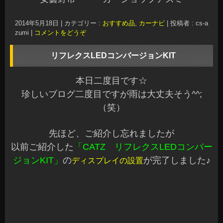
お休みの方は良い週末をお過ごしくださいね～♪
お仕事の方は、元気に頑張りましょう！
安曇野市 カーショップアズミ
2014年5月16日
|
カテゴリー :
ドレスアップパーツ, LED関連
,
おす
すめ品
|
投稿者 : cs-azumi
|
コメントをどうぞ
アルパイン BIGX EX1000
こんばんは、Azumiです^^
連日暑さが増していきますね
毎日、汗だくになります
5月も沢山のご来店と購入、ご予約の作業ありがと
うございます