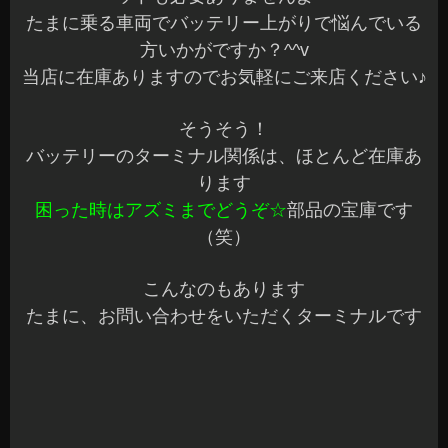
標準仕様車に寒冷地用バッテリーを装着する場合
などに使ったり、逆にバッテリーを小さくしたい
なんて場合も使えます
もちろん、当店には専用の圧着工具もありますの
で変換を使用せずターミナルの交換もお任せくだ
さい^^
今日も予定通り作業が完了しました♪
土日もご予約作業が詰まっていますが、元気に営
業しております^^v
お車のこと何でもお気軽にご相談ください～
良い週末をお過ごしくださいね♪
安曇野市 カーショップアズミ