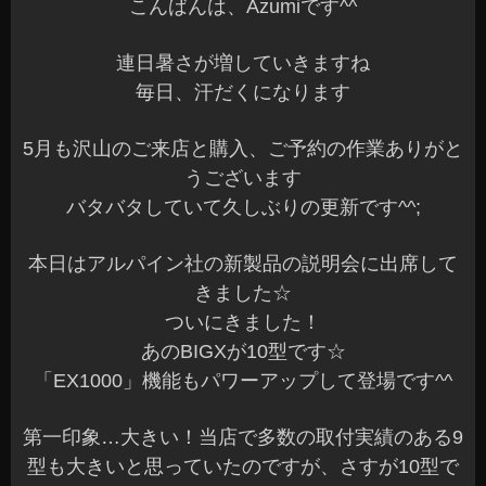
他にも9型BIGXに現行ハリアー用が追加されまし
た
K様もう暫しお待ちくださいね～^^v
また「7型」「8型」も機能がパワーアップして専
用モデルも追加されているので楽しみです♪
せっかく装着するなら納得の機種が良いですよね^
^
次回は、今月の作業でこんなことやってますシリ
ーズ（笑）でもご紹介します
マイペースの更新ですが宜しくお願いします☆
安曇野市 カーショップアズミ
2014年5月14日
|
カテゴリー :
カーナビ
,
新商品
|
投稿者 : cs-azum