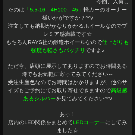
レガシーBP5 ヘッドレストモニター＆Fドア デ
ッドニング
こんばんは、Azumiです^^
本日もご予約の作業が完了しました☆
平日にもかかわらず沢山のご来店とご注文ありが
とうございます♪
今日は、以前サイバーナビのフルシステムをお取
付したオーナー様のレガシーBP５に
ヘッドレスト
モニターとフロントドアのデッドニング施工
のご
紹介です^^
当店では天井に付けるリアビジョンは加工も含め
大得意ですが☆ヘッドレストへのモニター施工も
OKです
今回は、ヘッドレストへの埋め込みは車検等の問