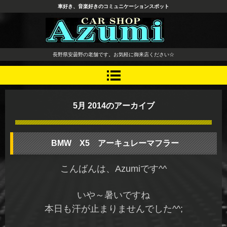
車好き、音楽好きのコミュニケーションスポット
長野県 安曇野市 タイヤ ホ
長野県安曇野の老舗です。お気軽に御来店ください☆
イール デッドニング カーオ
ーディオ レカロシート
5月 2014
のアーカイブ
BMW X5 アーキュレーマフラー
こんばんは、Azumiです^^
いや～暑いですね
本日も汗が止まりませんでした^^;