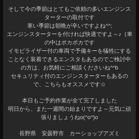
で、こちらもオススメです☆
本日もご予約作業が全て完了しました
明日から、また一週間の始まりですよ～元気に頑
張りましょうねo(^o^)o
長野県 安曇野市 カーショップアズミ
2015年1月25日
|
カテゴリー :
エンジンスターター
,
取付
|
投稿者 :
cs-azumi
ムーブ100 音質改善☆
こんばんは、Azumiです☆
今朝は肌が痛いような寒さでしたね^^;
本日も沢山のご来店ありがとうございました☆
お問い合わせいただいていますオーナー様へはご