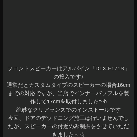
そして、リヤにユニットタイプのサブウーファー
の投入です
カロッツェリア「TS-W2520」です
専用のエンクロージャーを使用してセットしまし
た^^b
そのまま置いて使用しても良いですが、パワード
ウーファーと違ってスペースがかなり犠牲になり
ます…
オーナー様のご要望で荷物が置けるようにワンオ
フで専用エンクロージャーを使用したボックスを
製作させていただきました
最近はスペアタイヤが無いので、車載工具とパン
ク修理KIT、車載エアーコンプレッサを設置できる