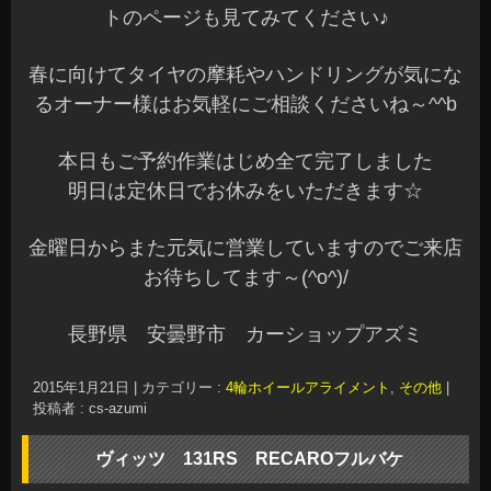
ッチですね～似合います♪
乗車定員の変更はないのでバックレストカバーを
シートと同じカムイブラックで取付しました
一緒にフルバケには必需品？のサイドプロテクタ
ーも装着です☆
シートポジションもオーナー様がドライブしやす
い様にしっかりと位置を調整して完了です^^b
RECARO良いですね～☆
RECAROのフルバケも他のモデルと同じで運転し
ていて疲れ難いんですよ～♪
当店は、RECAROシートの正規販売店なのでシー
トの販売から取付セッティングまでしっかりと対
応します
シートも各種お問い合わせをよくいただきます☆
Azumiまでお気軽にご相談くださいね～お見積り