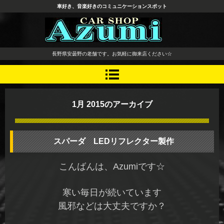
車好き、音楽好きのコミュニケーションスポット
長野県 安曇野市 タイヤ ホ
長野県安曇野の老舗です。お気軽に御来店ください☆
イール デッドニング カーオ
ーディオ レカロシート
1月 2015
のアーカイブ
スパーダ LEDリフレクター製作
こんばんは、Azumiです☆
寒い毎日が続いています
風邪などは大丈夫ですか？