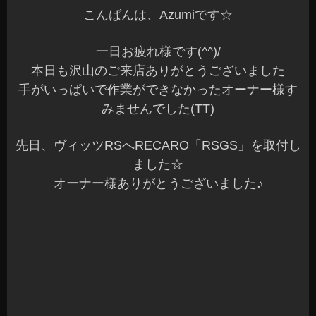
のみも大歓迎です^^b
本日もすべての作業が完了しました
明日も元気に営業していますのでご来店お待ちし
てま～す(^o^)/
長野県 安曇野市 カーショップアズミ
2015年1月20日
|
カテゴリー :
RECAROシート
,
取付
|
投稿者 : cs-
azumi
←
以前の投稿
ブログ最新記事
アバルト595 RECAROシート装着♪