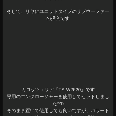
ように加工です^^
あっ！
あとパワーアンプも収まっています
これなら、荷物も乗せられて工具もゴロゴロする
ことないのでバッチリですよね～♪
さすがフロントはアルパイン社のスピーカーです
☆バランスのとれた音がバッチリ出ていました^^v
ウーファーもパワードウーファーと違って外部ア
ンプも使用しているのでパンチが効いた低音補正
がバッチリです☆
パワードウーファーよりご予算は上がりますがユ
ニットウーファーはオススメですよ～
車室内の音質改善や補正など加工を含め何でもご
相談に乗ります♪
カスタムでオーディオボードを製作してLED装飾