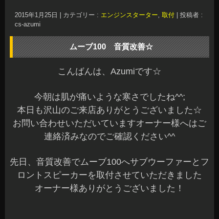
連絡済みなのでご確認ください^^
先日、音質改善でムーブ100へサブウーファーとフ
ロントスピーカーを取付させていただきました
オーナー様ありがとうございました！
フロントスピーカーはアルパイン「DLX-F171S」
の投入です♪
通常だとカスタムタイプのスピーカーの場合16cm
までの対応ですが、当店でインナーバッフルを製
作して17cmを取付しました^^b
絶妙なクリアランスでのインストールです
今回、ドアのデッドニング施工は行いませんでし
たが、スピーカーの付近のみ制振をさせていただ
きました～☆