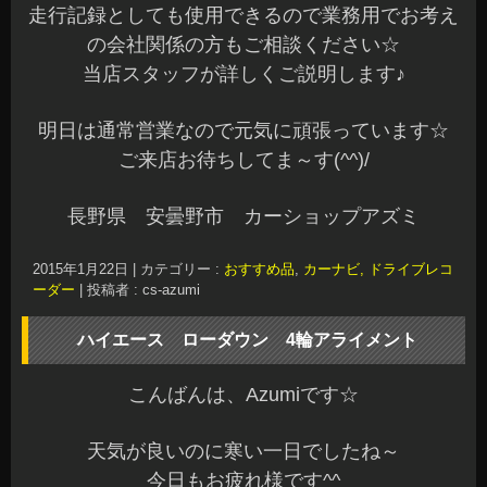
車高を変更したら4輪アライメントでしっかり測定
することをオススメしています
調整後は基準値にバッチリ合わせて完了です☆
当店では基準値はもちろん、スポーツ走行などに
合わせたカスタマイズセッティングもできます
車高変更以外にもタイヤが片ベリしたりハンドル
のセンターが曲がっていたり（←気になりますね^
^;）などなど一度は愛車の4輪ホイールアライメン
ト診断をやってみませんか？
詳しくは当ホームページの4輪ホイールアライメン
トのページも見てみてください♪
春に向けてタイヤの摩耗やハンドリングが気にな
るオーナー様はお気軽にご相談くださいね～^^b
本日もご予約作業はじめ全て完了しました