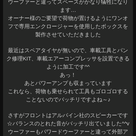
なんて事もできますよ^^b
お気軽にお問い合わせくださいね～☆
本日もご予約作業含めすべて完了しました
明日も元気に営業していますので、沢山のご来店
お待ちしてま～す(^^)/
長野県 安曇野市 カーショップアズミ
2015年1月24日
|
カテゴリー :
オーディオ
,
取付
|
投稿者 : cs-azum
i
ドライブレコーダー☆
こんにちは、Azumiです☆
本日は定休日でお休みをいただいています
時間のある時でないと出来ないことをコッソリや