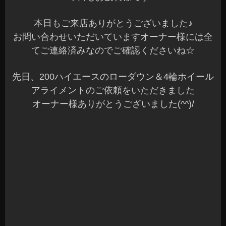
明日は定休日でお休みをいただきます☆
金曜日からまた元気に営業していますのでご来店
お待ちしてます～(^o^)/
長野県 安曇野市 カーショップアズミ
2015年1月21日
|
カテゴリー :
4輪ホイールアライメント
,
その他
|
投稿者 : cs-azumi
ヴィッツ 131RS RECAROフルバケ
こんばんは、Azumiです☆
一日お疲れ様です(^^)/
本日も沢山のご来店ありがとうございました
手がいっぱいで作業ができなかったオーナー様す
みませんでした(TT)