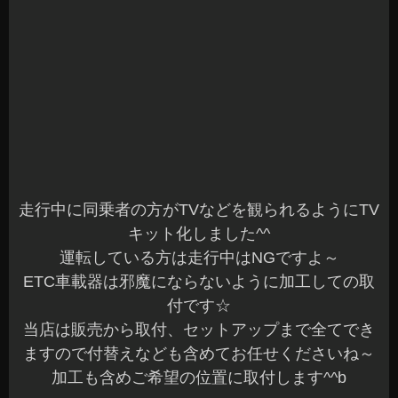
キット化しました^^
運転している方は走行中はNGですよ～
ETC車載器は邪魔にならないように加工しての取
付です☆
当店は販売から取付、セットアップまで全てでき
ますので付替えなども含めてお任せくださいね～
加工も含めご希望の位置に取付します^^b
そして今の季節はとてもご依頼の多いエンジンス
ターターの取付です
寒い季節は朝晩が辛いですよね^^;
エンジンスターターを付ければ快適ですよ～♪｛車
の中はポカポカです
イモビライザー付の車両で予備キーを犠牲にする
ことなく装着できるエンスタもあるのでご検討中
の方は、お気軽にご相談くださいね^^b
セキュリティ付のエンジンスターターもあるの