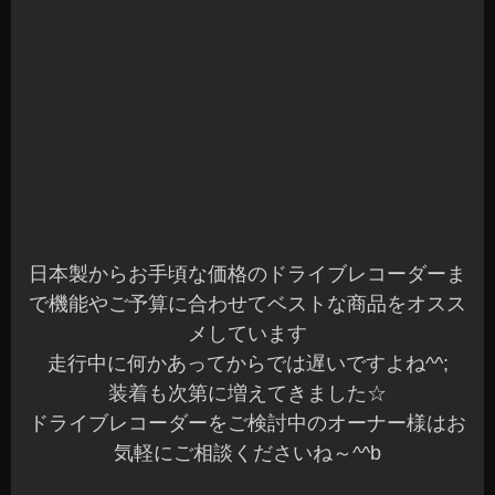
天気が良いのに寒い一日でしたね～
今日もお疲れ様です^^
本日もご来店ありがとうございました♪
お問い合わせいただいていますオーナー様には全
てご連絡済みなのでご確認くださいね☆
先日、200ハイエースのローダウン＆4輪ホイール
アライメントのご依頼をいただきました
オーナー様ありがとうございました(^^)/
ハイエースワイドは大きいですよね
極端に走行条件が変わらないようにKONIのアブソ
ーバーとKITで1インチダウンです
カッコよくなりましたよ～^^V