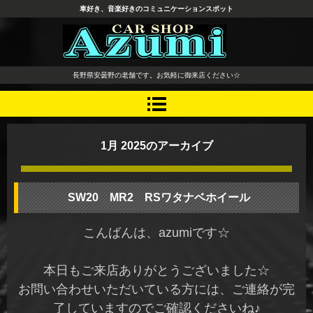
車好き、音楽好きのコミュニケーションスポット
長野県 安曇野市 タイヤ ホ
長野県安曇野の老舗です。お気軽に御来店ください☆
イール デッドニング カーオ
ーディオ レカロシート
1月 2025
のアーカイブ
SW20 MR2 RSワタナベホイール
こんばんは、azumiです☆
本日もご来店ありがとうございました☆
お問い合わせいただいている方には、ご連絡が完
了していますのでご確認くださいね♪