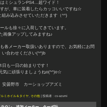
はミシュランPS4…超ワイド！
すが、車に装着したらカッコいいですね☆
組み込みさせていただきます（^^)
ールも徐々に入荷してきています。
た画像アップしてみますね♪
も各メーカー取扱いありますので、お気軽にお問
い合わせください(^^)b
本日も一日の始まりです！
元気に頑張りましょうねo(^^)o☆
 安曇野市 カーショップアズミ
アルミホイル＆タイヤ
,
その他
|
投稿者 : cs-azumi
0クラウン 追加メーター ターボ計