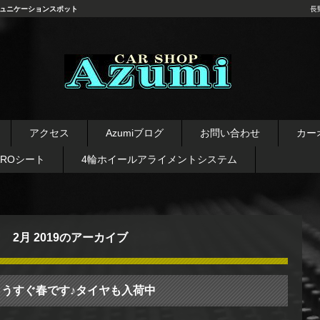
ュニケーションスポット
長
長野県 安曇野市 タイヤ ホ
イール デッドニング カーオ
アクセス
Azumiブログ
お問い合わせ
カー
ーディオ レカロシート
AROシート
4輪ホイールアライメントシステム
2月 2019
のアーカイブ
もうすぐ春です♪タイヤも入荷中