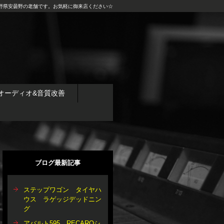
野県安曇野の老舗です。お気軽に御来店ください☆
オーディオ&音質改善
ブログ最新記事
ステップワゴン タイヤハ
ウス ラゲッジデッドニン
グ
アバルト595 RECAROシ