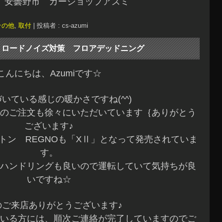
 安曇野市 カーショップアズミ
その他
,
取付
|
投稿者 : cs-azumi
 ロードノイズ対策 フロアデッドニング
こんにちは、Azumiです☆
いている感じの暖かさですね(^^)
のご注文も徐々にいただいています｛ありがとう
ございます♪
トン REGNOも「XⅡ」となって発売されていま
す。
ハンドリングも良いので運転していて気持ちが良
いですね☆
のご来店ありがとうございます♪
いる方には、順次ご連絡が完了していますのでご