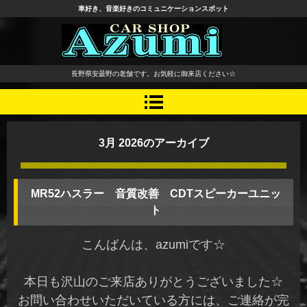
車好き、音楽好きのコミュニケーションスポット
長野県 安曇野市 タイヤ ホ
長野県安曇野の老舗です。お気軽に御来店ください☆
イール デッドニング カーオ
ーディオ レカロシート
3月 2026
のアーカイブ
MR52ハスラー 音質改善 CDTスピーカーユニッ
ト
こんばんは、azumiです☆
本日も沢山のご来店ありがとうございました☆
お問い合わせいただいている方には、ご連絡が完