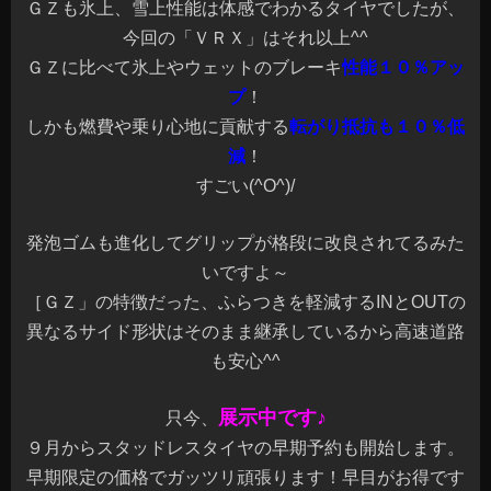
ＧＺも氷上、雪上性能は体感でわかるタイヤでしたが、
今回の「ＶＲＸ」はそれ以上^^
ＧＺに比べて氷上やウェットのブレーキ
性能１０％アッ
プ
！
しかも燃費や乗り心地に貢献する
転がり抵抗も１０％低
減
！
すごい(^O^)/
発泡ゴムも進化してグリップが格段に改良されてるみた
いですよ～
［ＧＺ」の特徴だった、ふらつきを軽減するINとOUTの
異なるサイド形状はそのまま継承しているから高速道路
も安心^^
展示中です♪
只今、
９月からスタッドレスタイヤの早期予約も開始します。
早期限定の価格でガッツリ頑張ります！早目がお得です