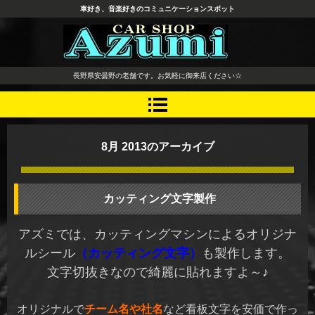
車好き、音楽好きのコミュニケーションスポット
長野県 安曇野市 タイヤ ホ
長野県安曇野の老舗です。お気軽に御来店ください☆
イール デッドニング カーオ
ーディオ レカロシート
8月 2013
のアーカイブ
カッティング文字製作
アズミでは、カッティングマシンによるオリジナ
ルシール
（カッティング文字）
も製作します。
文字切抜きなので綺麗に貼れますよ～♪
オリジナルで
チーム名や社名
など看板文字を安価で作っ