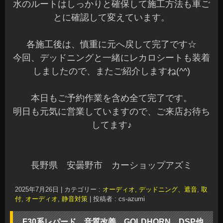
水のルートはしっかりと確保して施工方法も車ご
とに確認して変えています。
各施工後は、慎重に元へ戻して完了です☆
今回、デッドニングと一緒にレカロシートも装着
しましたので、またご紹介しますね(^^)
本日もご予約作業を含め全て完了です。
明日も元気に営業していますので、ご来店お待ち
してます♪
長野県 安曇野市 カーショップアズミ
2025年7月26日
|
カテゴリー :
オーディオ, デッドニング、遮音
,
取
付
,
オーディオ, 静音対策
|
投稿者 : cs-azumi
F30系レパード 音質改善 GOLDHORN DSP他