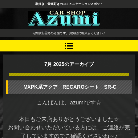
車好き、音楽好きのコミュニケーションスポット
長野県 安曇野市 タイヤ ホ
長野県安曇野の老舗です。お気軽に御来店ください☆
イール デッドニング カーオ
ーディオ レカロシート
7月 2025
のアーカイブ
MXPK系アクア RECAROシート SR-C
こんばんは、azumiです☆
本日もご来店ありがとうございました☆
お問い合わせいただいている方には、ご連絡が完
了していますのでご確認くださいね～♪