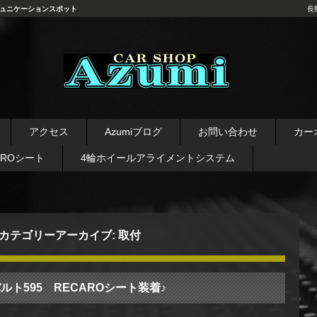
ュニケーションスポット
長
長野県 安曇野市 タイヤ ホ
イール デッドニング カーオ
アクセス
Azumiブログ
お問い合わせ
カー
ーディオ レカロシート
AROシート
4輪ホイールアライメントシステム
カテゴリーアーカイブ:
取付
ルト595 RECAROシート装着♪