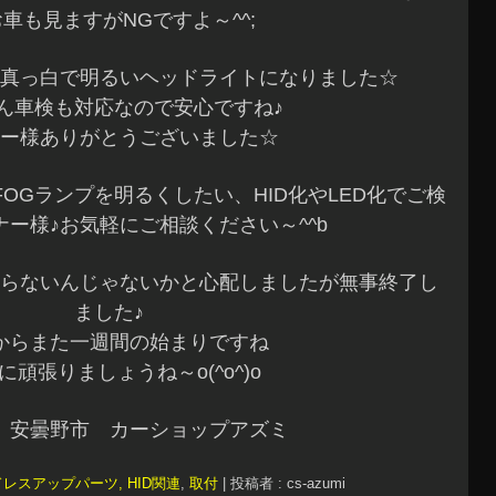
車も見ますがNGですよ～^^;
真っ白で明るいヘッドライトになりました☆
ん車検も対応なので安心ですね♪
ー様ありがとうございました☆
OGランプを明るくしたい、HID化やLED化でご検
ー様♪お気軽にご相談ください～^^b
らないんじゃないかと心配しましたが無事終了し
ました♪
からまた一週間の始まりですね
に頑張りましょうね～o(^o^)o
 安曇野市 カーショップアズミ
ドレスアップパーツ, HID関連
,
取付
|
投稿者 : cs-azumi