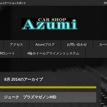
ュニケーションスポット
長
長野県 安曇野市 タイヤ ホ
イール デッドニング カーオ
アクセス
Azumiブログ
お問い合わせ
カー
ーディオ レカロシート
AROシート
4輪ホイールアライメントシステム
8月 2014
のアーカイブ
 ジューク プラズマゼノンHID