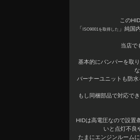
このH
「
」純国
ISO9001を取得した
当店で
基本的にバンパーを取り
な
バーナーユニットも防水
もし同梱部品で対応でき
HIDは高電圧なので設
いと点灯不良
たまにエンジンルームに