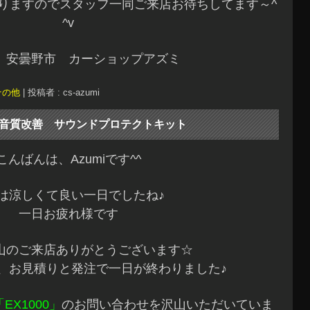
りますのでスタッフ一同ご来店お待ちしてます～^
^v
 安曇野市 カーショップアズミ
その他
|
投稿者 : cs-azumi
音質改善 サウンドプロテクトキット
こんばんは、Azumiです^^
は涼しくて良い一日でしたね♪
一日お疲れ様です
山のご来店ありがとうございます☆
、お見積りと発注で一日が終わりました♪
「EX1000」
のお問い合わせを沢山いただいていま