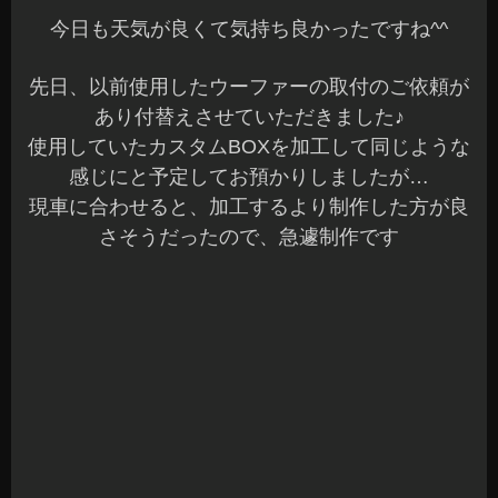
こちらのシステムの場合で施工期間が約２日くら
いです☆
荷室の場合、荷物が乗せられる様にフラットにす
る加工もできます♪
この他、アクリル板を使用した加工や、LEDの装
飾など何でもお気軽にご相談ください^^
他にもデッドニング、インナーバッフル、アウタ
ーバッフル、ツィーター埋め込み加工や内貼りへ
のLED装飾なども施工OKです☆
近日、オーディオ＆ナビフェアーも開催予定なの
でお時間ある時に寄ってみてください～
夜は、まだ寒い感じなので体調など崩さないよう
にしましょうね^^