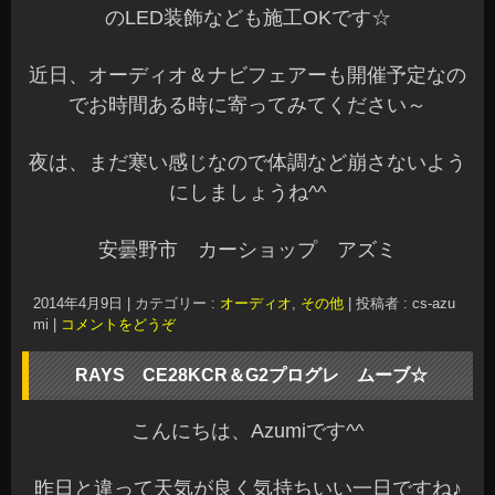
イメージが変
わりますね～☆
軽量のジュラルミンナットもレッドからガンメタ
に変更です♪グッと引き締まった感じがします♪
画像だと分かりずらいですが、
「フォーミュラシ
ルバー/ブラッククリアー」
カッコいいですよ～
先日もご紹介しましたが、当店の在庫用にG2受注
生産色の
「マーキュリーシルバーⅡ」
をオーダー
中です
こちらのカラーは深みのあるシルバーになります^
^
6/中くらいの入荷予定ですが^^;入手困難な色なの
で、ご予約も受け付けています
興味ある方はお問い合わせくださいね☆
まだまだタイヤ＆アルミホイールがお買い得にな