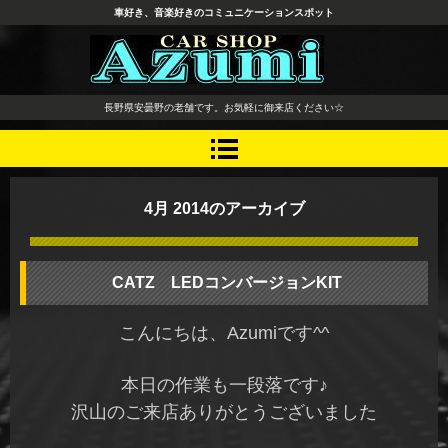
車好き、音楽好きのコミュニケーションスポット
長野県 安曇野市 タイヤ ホ
長野県安曇野の老舗です。お気軽に御来店ください☆
イール デッドニング カーオ
ーディオ レカロシート
4月 2014
のアーカイブ
CATZ LEDコンバージョンKIT
こんにちは、Azumiです^^
本日の作業も一段落です♪
沢山のご来店ありがとうございました