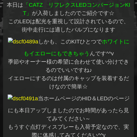
本日は
「CATZ リフレクスLEDコンバージョンKI
T」
が入荷しましたのでご紹介です☆
このLEDは配光を重視して設計されているので、
街中走行には適したバルブになります
しかも、このKITひとつで
ホワイトに
もイエローにもできちゃう
んです^^v
季節やオーナー様の希望に合わせて使い分けでき
るのでいいですね♪
イエローにするのは付属のキャップを装着するだ
けなので簡単☆
当ホームページのHID＆LEDのページ
にも本日アップしましたのでお時間があったら見
てみてください～
もうすぐ点灯ディスプレーも入荷予定なので、実
際に体感してみてください^^v