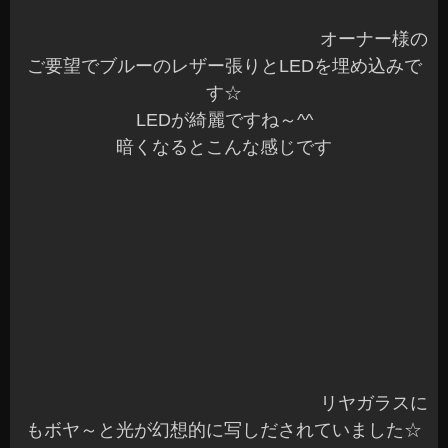
安曇野市 カーショップ アズミ
2014年4月9日
|
カテゴリー :
オーディオ
,
その他
|
投稿者 : cs-azu
mi
|
コメントをどうぞ
RAYS CE28KCR＆G2プログレ ムーブ☆
こんにちは、Azumiです^^
昨日と違って天気が良く気持ちいい一日ですね♪
これからまだまだ暖かくなるので来週あたりは桜
も見ごろになりますね^^
先日、RAYSの
「G2 プログレッシヴモデル」
を
ムーブに装着しましたので写真を撮ってみました♪
Ｎ様ありがとうございました☆
昨年
、「CE28 KCR」
を装着したお車です♪