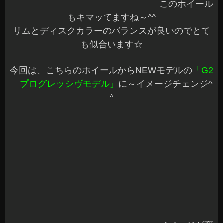
（笑）
第何弾か忘れてしまいました^^;
こんなことありませんか？
ヘッドライトが黄ばんで
「夜間走行が暗い」「見
た目が悪い」「車検などで基準がクリアーできそ
うにない」
などなど
今では、定番でDIY施工できる商品もありますよね
♪
大体はヘッドライト磨きで研磨してコーティング
でしょうか
当店では研磨ではなく
クリーニングで黄ばみ取り
を施工
しています☆
研磨は表面を削るのでクリーニングで綺麗になれ
ば嬉しいですよね♪