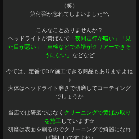
ので♪徐々に更新していきたいと思います
宜しくお願いします^^
安曇野市 カーショップアズミ
2014年4月6日
|
カテゴリー :
おすすめ品
,
車磨き, ヘッドライト磨
き
|
投稿者 : cs-azumi
←
以前の投稿
ブログ最新記事
アバルト595 RECAROシート装着♪
ZC33スイフトスポーツ HB36キャロル RECAROシート装着♪
ハイエースワイド RECAROシート装着♪
N-BOXカスタム ナビ ドラレコ他