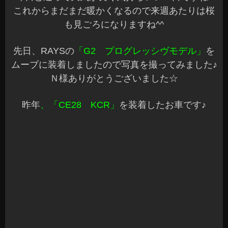
ってます
購入後のアフターメンテナンスもしっかり対応し
ますのでご安心ください^^
お見積りのみも大歓迎なのでお気軽にどうぞ♪
2014年4月8日
|
カテゴリー :
アルミホイル＆タイヤ
,
取付
|
投稿者
: cs-azumi
|
コメントをどうぞ
ヘッドライトの黄ばみ取り☆
こんにちは、Azumiです^^
なんだか、雪が降ったりやんだり嫌な天気です
ね…
本日も沢山のご来店ありがとうございます
今日は、こんなこともやってます♪シリーズで