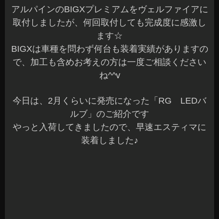
アルパインのBIGXプレミアムをヴェルファイアに
取付しましたが、何回取付しても完成度に感激し
ます☆
BIGXは車種を問わず何台も装着実績がありますの
で、加工も含めお考えの方は一度ご相談ください
ね^^v
今日は、2月くらいに発売になった「RG LEDバ
ルブ」のご紹介です
やっと入荷してきましたので、早速エスティマに
装着しました♪
HBバルブのLEDの装着です
価格もお手頃で信頼性もあるのでLED化をお考え
の方はどうでしょう^^
装着した感じは先発のメーカーと変わらない明る
さでしたよ～