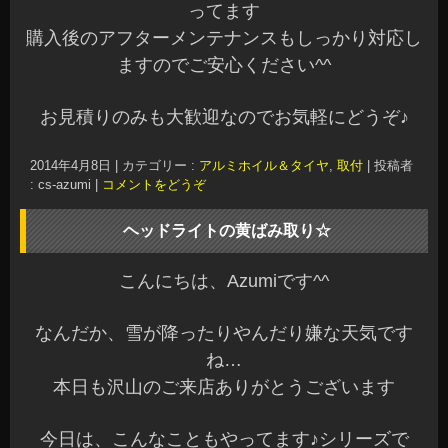
興味のある方は一度ご相談くださいね～
ヘッドライトコーティングは硬化の関係で雨天は
出来ないので天気予報は要チェックです^^;
ただ今、台数限定ですが
左右で4,000円（税込）
で
施工できます☆
少々お時間をいただきますので詳しくはお問い合
わせください^^v
話は変わりますが、長年ウィンドウズXPを愛用し
ていたのですが…
ついにサポート終了ですね(ToT)
コツコツと閉店後にパソコンの引っ越しをやっ
て、やっと完了しました☆
当ホームページも更新ができるようになりました