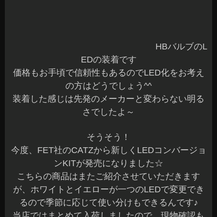
そうそう！
今度、FET社のCATZから新しくLEDコンバージョ
ンKITが発売になりました☆
こちらの商品はまたご紹介させていただきます
が、ホワイトとイエローが一つのLEDで変更でき
るので季節に応じて使い分けもできるんです♪
当店ではまとめて入荷しましたので、現物確認も
できますよ～
もうすぐディスプレイ展示もするので、通りがか
りでも寄ってみてください^^
今日は、出張のタイヤ交換を含めて約80台の作業
も完了です
お手伝いしていただいたみなさん、お疲れ様でし
た☆