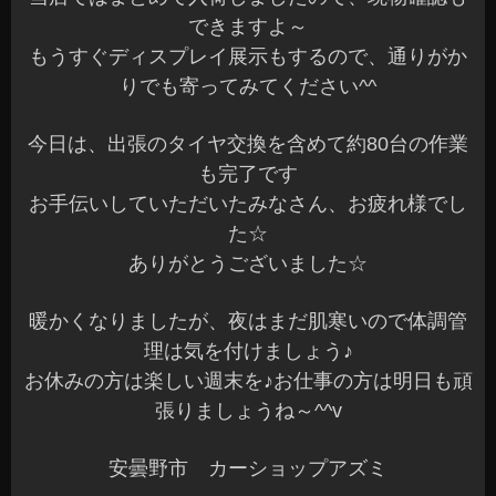
ありがとうございました☆
暖かくなりましたが、夜はまだ肌寒いので体調管
理は気を付けましょう♪
お休みの方は楽しい週末を♪お仕事の方は明日も頑
張りましょうね～^^v
安曇野市 カーショップアズミ
2014年4月19日
|
カテゴリー :
ドレスアップパーツ, LED関連
,
その
他
|
投稿者 : cs-azumi
|
コメントをどうぞ
BMW X5 バックカメラ
こんにちは、Azumiです^^
ぽかぽかして気持ちいい一日でしたね～♪