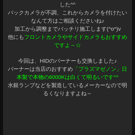
付予定ですがまだ未入荷です
Ａ様ありがとうございました☆マフラー入荷した
らすぐにご連絡しますね♪
HIDは明るいですが、意外と徐々に暗くなってい
ます
もう長年使ってる～なんて方は交換も考えてみて
はどうでしょうか？明るくなりますよ～☆
一週間は早いですね^^;もう週末になります
お休みの方は楽しい週末をお過ごしください☆お
仕事の方は明日も頑張りましょうね～
安曇野市 カーショップアズミ
2014年4月11日
|
カテゴリー :
取付
,
カーナビ, 各種カメラ
|
投稿者
: cs-azumi
|
コメントをどうぞ