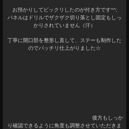
も調整させていただきました^^
バックカメラが不調、これからカメラを付けたい
なんて方はご相談くださいね♪
加工から調整までバッチリ施工します(^o^)v
他にも
フロントカメラやサイドカメラもおすすめ
ですよ～☆
今回は、HIDのバーナーも交換しました♪
バーナーは当店のおすすめ
「プラズマゼノン」日
本製で本物の6000Kは白くて明るいです^^
水銀ランプなどを製造しているメーカーなので明
るくなりますよね～
X5はバンパーとヘッドライトを外し
てバーナー交換をする方が丁寧に交換できるの
で、お決まりのバンパー脱着ですね^^;
次は
「アーキュレー ステンレスマフラー」
の取