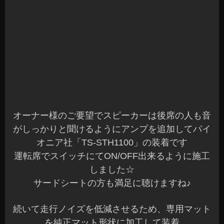
オーナー様のご要望でスピーカーは後席の人も音
がしっかりと聞けるようにアンプを追加してパイ
オニア社「TS-STH1100」の装着です
運転席でスイッチにてON/OFF出来るように施工
しました☆
サードシートの方も満足に聴けますね♪
続いて走行ノイズを低減させるため、専用マット
を純正マット形状に加工して装着
ロードノイズが気になる方は、価格も安価なので
お試しにどうでしょうか？
評判良いですよ～
FOGランプLED化はとても増えています
ヘッドランプがHIDやLEDでFOGランプの色も統
一したいな～なんて方にオススメのLEDバルブあ