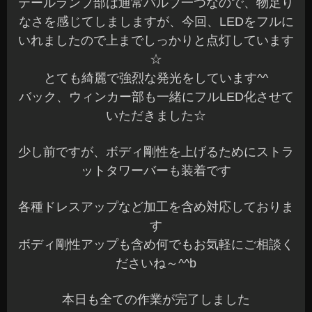
少し前ですが、ボディ剛性を上げるためにストラ
ットタワーバーも装着です
各種ドレスアップなど加工を含め対応しておりま
す
ボディ剛性アップも含め何でもお気軽にご相談く
ださいね～^^b
本日も全ての作業が完了しました
明日から、また一週間の始まりですね♪
元気に営業していますので沢山のご来店お待ちし
てま～す(^^)/
長野県 安曇野市 カーショップアズミ
2015年8月23日
|
カテゴリー :
ドレスアップパーツ, LED関連
,
取付
|
投稿者 : cs-azumi