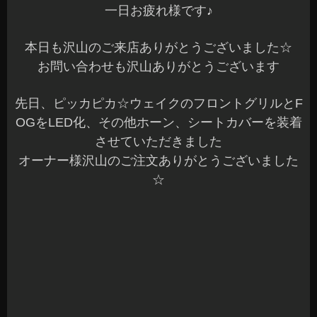
一日お疲れ様です♪
本日も沢山のご来店ありがとうございました☆
お問い合わせも沢山ありがとうございます
先日、ピッカピカ☆ウェイクのフロントグリルとF
OGをLED化、その他ホーン、シートカバーを装着
させていただきました
オーナー様沢山のご注文ありがとうございました
☆
どでかく使おう！ウェイクだぜ！のフレーズ通り
室内は広いですね～ゆったりしてます
グリルの変更で、だいぶ雰囲気が変わりますね♪他
の車両でもグリルの変更はとても多いです^^
FOGランプをLED化してホーンも付けました☆