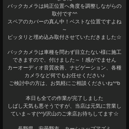
できますので、付けました～！感がでません
カーオーディオ音質改善、ナビゲーション、各種
カメラなど何でもお任せください♪
ご検討中の方は、お気軽にご相談くださいね^^b
本日も全ての作業が完了しました
しばし天気も悪そうですが、当店は元気に営業し
ていま～す(^^)/沢山のご来店お待ちしてます☆
長野県 安曇野市 カーショップアズミ
2015年8月25日
|
カテゴリー :
カーナビ
,
取付
,
カーナビ, 各種カメ
ラ
|
投稿者 : cs-azumi
ムーブカスタム LEDテール製作
こんばんは、Azumiです☆