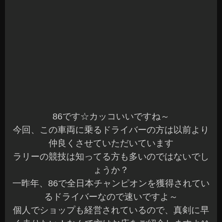
86です☆カッコいいですね～
今回、この車両に乗るドライバーの方は以前より
仲良くさせていただいています
ラリーの競技は知ってる方も多いのではないでし
ょうか？
一昨年、86で全日本チャンピオンを獲得されてい
るドライバーなので速いですよ～
個人でショップも経営されているので、真剣に早
く走りたい！なんて方はお店をご紹介しますよ^^
車の事を熟知している方なので、すべてのセッテ
ィングが絶妙です
お話をしていても、こちらが勉強になることもあ
ります☆
来週、群馬で開催されるラリーに出場されるよう