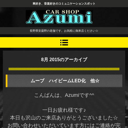
車好き、音楽好きのコミュニケーションスポット
長野県 安曇野市 タイヤ ホ
長野県安曇野の老舗です。お気軽に御来店ください☆
イール デッドニング カーオ
ーディオ レカロシート
8月 2015
のアーカイブ
ムーブ ハイビームLED化 他☆
こんばんは、Azumiです^^
一日お疲れ様です♪
本日も沢山のご来店ありがとうございました☆
お問い合わせいただいています方にはご連絡が完