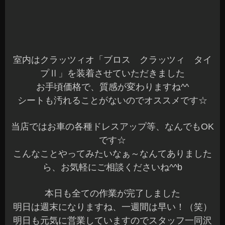
当店ではお車の各種ドレスアップ等、なんでもOK
です☆
こんなことやってみたいなぁ～なんてありました
ら、お気軽にご相談くださいね^^b
本日も全ての作業が完了しました
明日は週末になりますね、一週間は早い！（笑）
明日も元気に営業していますのでスタッフ一同沢
山のご来店お待ちしてま～す(^^)/
長野県 安曇野市 カーショップアズミ
2015年8月28日
|
カテゴリー :
ドレスアップパーツ, LED関連
,
ドレ
スアップパーツ, エアロパーツ
,
取付
|
投稿者 : cs-azumi
ヴィッツ カーテシランプ LED装飾