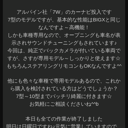
もちろんステアリングリモコンもOKなんですよ^^
他にも色々な車種で専用モデルあるので、これか
ら購入を検討されている方はどうでしょうか？
7型～10型までバッチリ綺麗に付きます☆
お気軽にご相談くださいね^^b
本日も全ての作業が終了しました
明日は日曜日ですね♪元気に営業していますので、
沢山のご来店お待ちしてま～す(^^)/
長野県 安曇野市 カーショップアズミ
2015年8月22日
|
カテゴリー :
カーナビ
,
取付
|
投稿者 : cs-azumi
全日本ラリー 出場車両 ８６アライメント☆