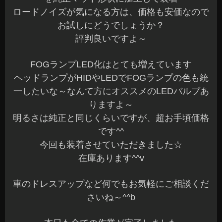
りますよ～
明るさは純正と同じくらいですが、超お手頃価格
です^^
今回も装着させていただきました☆
在庫あります^^v
車のドレスアップなど何でもお気軽にご相談くだ
さいね～^^b
本日も全ての作業が完了しました
明日は定休日でお休みをいただきます
金曜日は元気に営業していますので沢山のご来店
お待ちしてま～す(^^)/
長野県 安曇野市 カーショップアズミ
2015年8月19日
|
カテゴリー :
ドレスアップパーツ, LED関連
,
オー
ディオ
,
取付
|
投稿者 : cs-azumi