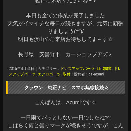
軽にご来店くださいね～♪
本日も全ての作業が完了しました
天気がイマイチな毎日が続きますが、元気に頑張
りましょう(^^)/
明日も沢山のご来店お待ちしてま～す☆
長野県 安曇野市 カーショップアズミ
2015年8月31日
|
カテゴリー :
ドレスアップパーツ, LED関連
,
ドレ
スアップパーツ, エアロパーツ
,
取付
|
投稿者 : cs-azumi
クラウン 純正ナビ スマホ無線接続☆
こんばんは、Azumiです☆
一日雨でパッとしない一日でしたね^^;
しばらく雨と曇りマークが続きそうですが、こん