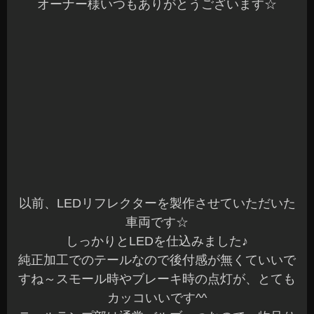
以前、LEDリフレクターを製作させていただいた
車両です☆
しっかりとLEDを仕込みました♪
純正加工でのテールなので後付感が無くていいで
すね～スモール時やブレーキ時の点灯が、とても
カッコいいです^^
テールランプ部は通常バルブ一つなので、物足り
なさを感じてしましますが、今回、LEDをフルに
いれましたので上までしっかりと点灯しています
☆
とても綺麗で強烈な発光をしています^^
バック、ウィンカー部も一緒にフルLED化させて
いただきました☆