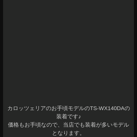
Aピラーも新しく埋込み加工しました。
ミッドレンジスピーカーを装着して3Way化する事
で、それぞれのスピーカーの得意とする帯域を任
せることができます。
2Wayスピーカーでも充分な音を出してくれるモデ
ルもありますが、ドアスピーカーが広い帯域をカ
バーする様になります。
ドアスピーカーの仕事量を減らして分けて得意と
する音域をそれぞれに任せます。
調整も時間はかかりますが、クッキリとしたスト
レスのない音を楽しむ事ができます(^^)
すでにDSPを装着している方で更にアップグレー
ドしたい方や、これから音質改善を楽しみたい方
など加工も含め対応しております。
少しでも音質をアップしたい方も多いかと思いま