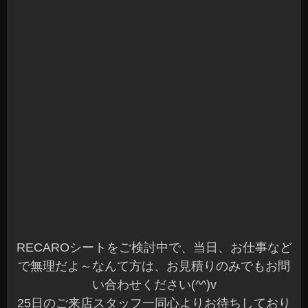
カロッツェリアのお手頃モデルのTS-WX140DAの
装着です♪
価格もお手頃なので、当店でも装着が多いモデル
となります。
すでに、カロッツェリアのメインユニットが組み
込まれていました。
デッキ裏よりM&Mデザイン製SN-MA1500のRCA
ケーブルでパワードウーファーへ接続して、メイ
ン電源はバッテリーから直接引込みしています☆
簡単な固定用ボードも製作して設置させていただ
きました(^^)
今まで装着されていないユニットを増やすことで