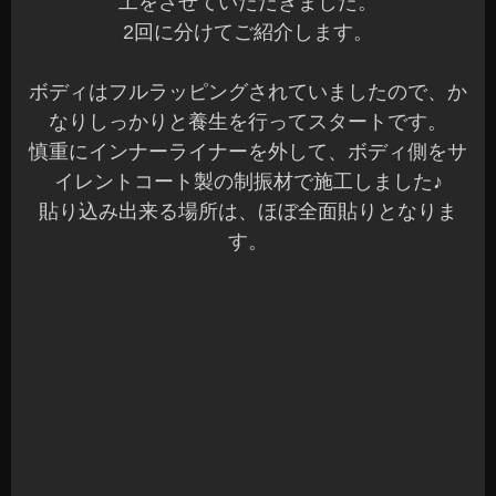
タイヤハウスのインナーライナーは、当店オプシ
ョン設定していますM&Mデザイン製の制振材と遮
音材を施工しました。
こちらのマテリアルは、通常の施工より時間も倍
以上かかりますが効果も大きくなります。
M&Mデザイン製の制振材をほぼ全面に施工して、
同じくM&Mデザイン製の遮音材を制振材の上に施
工して2層構造となります。
続いて、ラゲッジ内のタイヤハウスです♪
タイヤハウス側はほぼ全面にサイレントコート製
の制振材で施工しました。
ラゲッジもタイヤハウスから共振のある部分を、
ポイント的に貼り込みしています。
最後は、慎重に元に戻して完了となります。
大変な作業でしたが、オーナー様から効果を体感