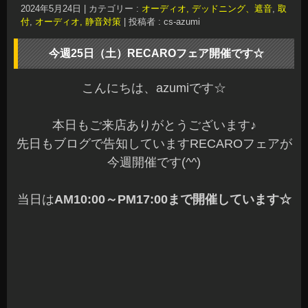
RECAROシートをご検討中で、当日、お仕事など
で無理だよ～なんて方は、お見積りのみでもお問
い合わせください(^^)v
25日のご来店スタッフ一同心よりお待ちしており
ます☆
今日も残り頑張りましょう(^^)/
長野県 安曇野市 カーショップアズミ
2024年5月22日
|
カテゴリー :
RECAROシート
,
その他, お店の事
,
キャンペーン
|
投稿者 : cs-azumi
音質改善 F54系MINI ホンダN-ONE
こんばんは、azumiです☆