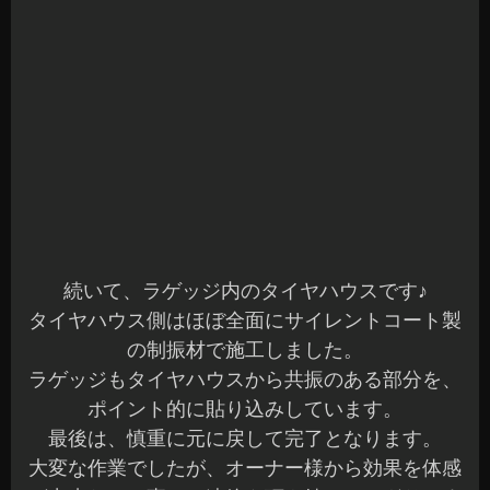
2024年5月24日
|
カテゴリー :
オーディオ, デッドニング、遮音
,
取
付
,
オーディオ, 静音対策
|
投稿者 : cs-azumi
今週25日（土）RECAROフェア開催です☆
こんにちは、azumiです☆
本日もご来店ありがとうございます♪
先日もブログで告知していますRECAROフェアが
今週開催です(^^)
当日は
AM10:00～PM17:00まで開催しています☆
事前のお問い合わせやお見積りも沢山ありがとう
ございます☆
当日は、実際にNEWモデルのSR-Cを装着したハ