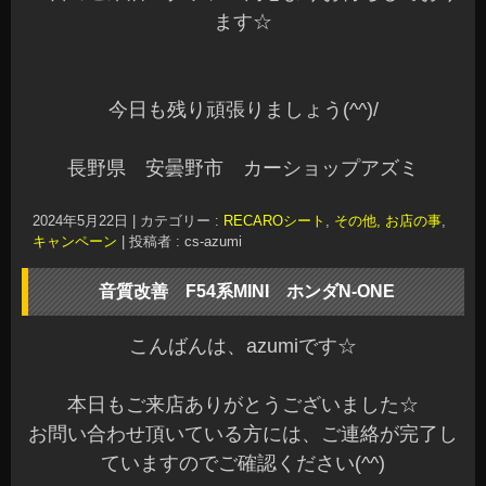
情報量も増えて音質改善となりますね♪
音質改善に関するスピーカーユニット変更からシ
ステムアップまで対応しています。
スピーカー変更からでもお気軽にご相談ください
ね(^^)☆
本日もご予約作業を含め全て完了しました。
明日も元気に営業していますのでご来店お待ちし
てま～す(^^)/♪
長野県 安曇野市 カーショップアズミ
2024年5月19日
|
カテゴリー :
オーディオ
,
取付
|
投稿者 : cs-azum
i