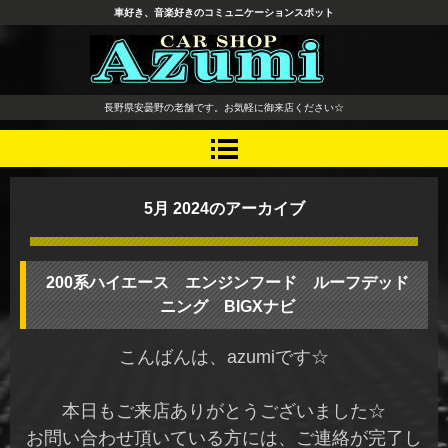
車好き、音楽好きのコミュニケーションスポット
長野県 安曇野市 タイヤ ホ
長野県安曇野の老舗です。お気軽に御来店ください☆
イール デッドニング カーオ
ーディオ レカロシート
5月 2024
のアーカイブ
200系ハイエース エンジンフード ルーフデッド
ニング BIGXナビ
こんばんは、azumiです☆
本日もご来店ありがとうございました☆
お問い合わせ頂いている方には、ご連絡が完了し