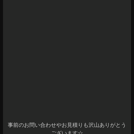
本日もご来店ありがとうございました☆
お問い合わせ頂いている方には、ご連絡が完了し
ていますのでご確認ください(^^)
先日、F54ミニの音質改善でスピーカーユニット
を変更させていただきました。
オーナー様、遠方よりありがとうございました☆
昨年発売されましたグラウンド・ゼロのGZCS F
-4.0BMW 2WAYコアキシャルタイプの装着です♪
MINIの音質改善でのご相談も多いです。
このお車は、比較的ドアの上の方にスピーカーが
設置されています。
MINIの音質改善でのスピーカーユニット変更でし