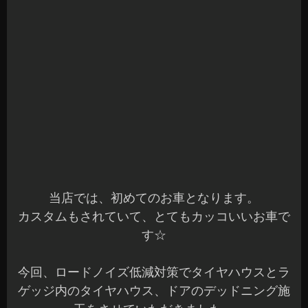
カスタムもされていて、とてもカッコいいお車で
す☆
今回、ロードノイズ低減対策でタイヤハウスとラ
ゲッジ内のタイヤハウス、ドアのデッドニング施
工をさせていただきました。
2回に分けてご紹介します。
ボディはフルラッピングされていましたので、か
なりしっかりと養生を行ってスタートです。
慎重にインナーライナーを外して、ボディ側をサ
イレントコート製の制振材で施工しました♪
貼り込み出来る場所は、ほぼ全面貼りとなりま
す。