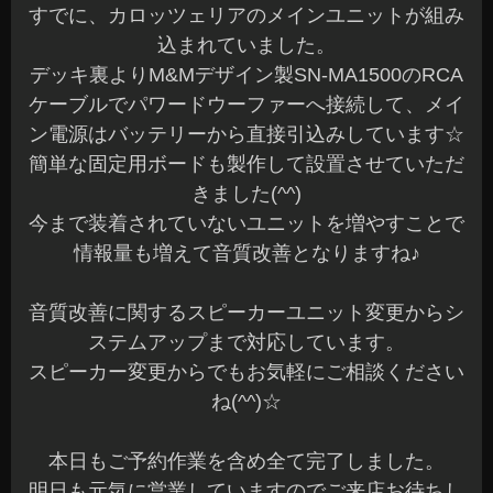
す。
まずはスピーカー変更のみからでもお気軽にご相
談くださいね(^^)b
本日もご予約作業を含め全て完了です。
明日も元気に営業していますのでご来店お待ちし
てます♪
長野県 安曇野市 カーショップアズミ
2024年5月17日
|
カテゴリー :
オーディオ
,
取付
|
投稿者 : cs-azum
i
50系/30系プリウス デジタルミラー マフラー
メーター