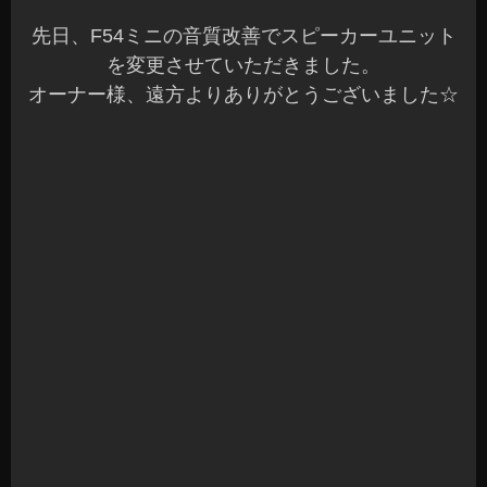
トヨタCHR 音質改善 2Wayマルチから3Wayア
ップグレード
こんばんは、azumiです☆
本日もご来店ありがとうございました☆
お問い合わせ頂いている方には、ご連絡が完了し
ていますのでご確認くださいね～
先日、トヨタCHRの音質改善でスピーカーを2Way
から3Wayへシステムアップさせていただきまし
た。
オーナー様、遠方よりありがとうございました☆