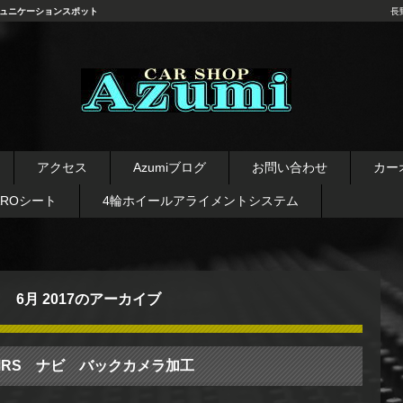
ュニケーションスポット
長
長野県 安曇野市 タイヤ ホ
イール デッドニング カーオ
アクセス
Azumiブログ
お問い合わせ
カー
ーディオ レカロシート
AROシート
4輪ホイールアライメントシステム
6月 2017
のアーカイブ
MRS ナビ バックカメラ加工