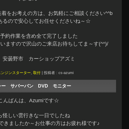
着をお考えの方は、お気軽にご相談ください^^b
あるので安心してお任せくださいね～☆
予約作業を含め全て完了しました
いますので沢山のご来店お待ちしてま～す(^^)/
 安曇野市 カーショップアズミ
エンジンスターター
,
取付
|
投稿者 : cs-azumi
レー サバーバン DVD モニター
こんばんは、Azumiです☆
ら怪しい雲行きな一日でしたね
できましたか～お仕事の方はお疲れ様です♪