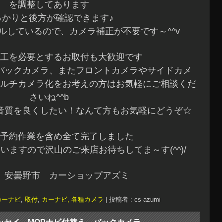
を調整してあります
っかりと後方が確認できます♪
ルしているので、カメラ補正が不要です～^^v
工を必要とするお取付も大歓迎です
バックカメラ、またフロントカメラやサイドカメ
ルチカメラ化をお考えの方はお気軽にご相談くだ
さいね^^b
音質を良くしたい！なんて方もお気軽にどうぞ☆
予約作業を含め全て完了しました
いますので沢山のご来店お待ちしてま～す(^^)/
 安曇野市 カーショップアズミ
カーナビ
,
取付
,
カーナビ, 各種カメラ
|
投稿者 : cs-azumi