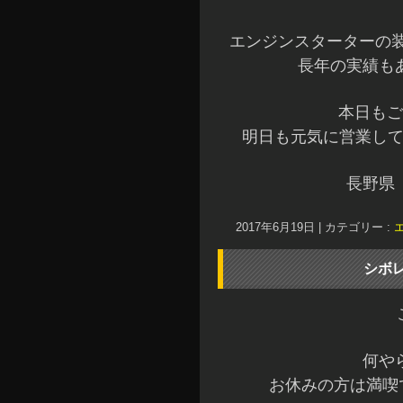
エンジンスターターの装
長年の実績も
本日もご
明日も元気に営業して
長野県
2017年6月19日
|
カテゴリー :
シボ
何や
お休みの方は満喫