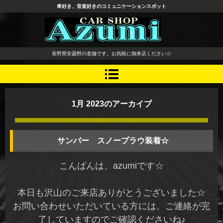
車好き、音楽好きのコミュニケーションスポット
長野県 安曇野市 タイヤ ホ
長野県安曇野の老舗です。お気軽に御来店ください☆
イール デッドニング カーオ
ーディオ レカロシート
1月 2023
のアーカイブ
サンバー スノープラウ装着☆
こんばんは、azumiです☆
本日も沢山のご来店ありがとうございました☆
お問い合わせいただいている方には、ご連絡が完
了していますのでご確認くださいね♪