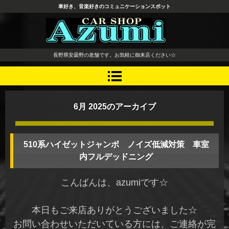
車好き、音楽好きのコミュニケーションスポット
長野県 安曇野市 タイヤ ホ
長野県安曇野の老舗です。お気軽に御来店ください☆
イール デッドニング カーオ
ーディオ レカロシート
6月 2025
のアーカイブ
510系ハイゼットジャンボ ノイズ低減対策 車室
内フルデッドニング
こんばんは、azumiです☆
本日もご来店ありがとうございました☆
お問い合わせいただいている方には、ご連絡が完