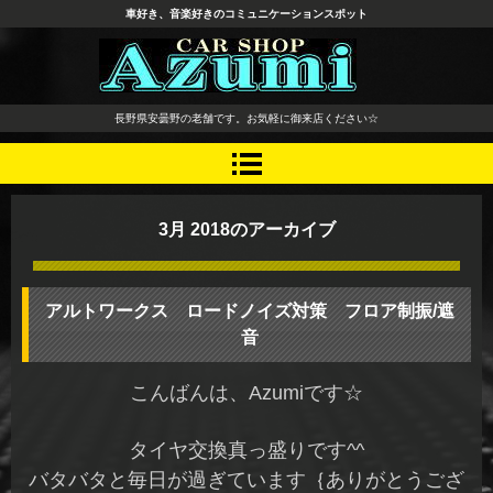
車好き、音楽好きのコミュニケーションスポット
長野県 安曇野市 タイヤ ホ
長野県安曇野の老舗です。お気軽に御来店ください☆
イール デッドニング カーオ
ーディオ レカロシート
3月 2018
のアーカイブ
アルトワークス ロードノイズ対策 フロア制振/遮
音
こんばんは、Azumiです☆
タイヤ交換真っ盛りです^^
バタバタと毎日が過ぎています｛ありがとうござ