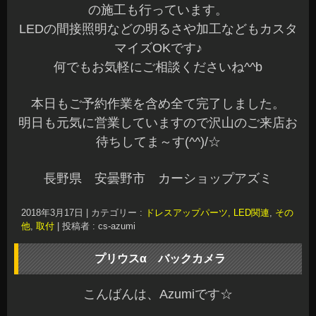
の施工も行っています。
LEDの間接照明などの明るさや加工などもカスタ
マイズOKです♪
何でもお気軽にご相談くださいね^^b
本日もご予約作業を含め全て完了しました。
明日も元気に営業していますので沢山のご来店お
待ちしてま～す(^^)/☆
長野県 安曇野市 カーショップアズミ
2018年3月17日
|
カテゴリー :
ドレスアップパーツ, LED関連
,
その
他
,
取付
|
投稿者 : cs-azumi
プリウスα バックカメラ
こんばんは、Azumiです☆