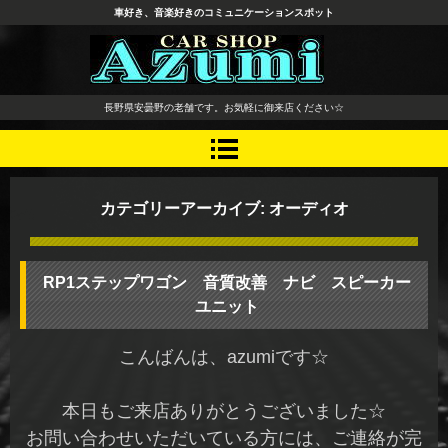
車好き、音楽好きのコミュニケーションスポット
長野県 安曇野市 タイヤ ホ
長野県安曇野の老舗です。お気軽に御来店ください☆
イール デッドニング カーオ
ーディオ レカロシート
カテゴリーアーカイブ:
オーディオ
RP1ステップワゴン 音質改善 ナビ スピーカー
ユニット
こんばんは、azumiです☆
本日もご来店ありがとうございました☆
お問い合わせいただいている方には、ご連絡が完