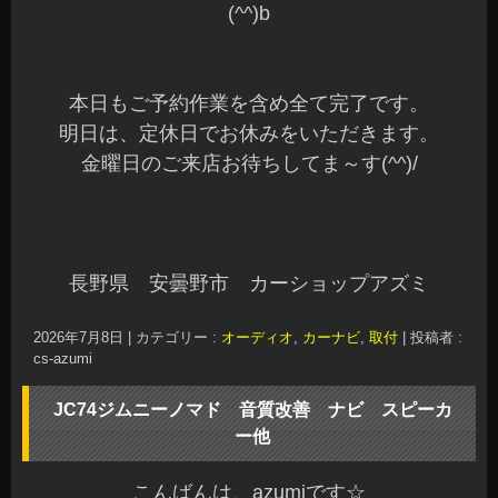
(^^)b
本日もご予約作業を含め全て完了です。
明日は、定休日でお休みをいただきます。
金曜日のご来店お待ちしてま～す(^^)/
長野県 安曇野市 カーショップアズミ
2026年7月8日
|
カテゴリー :
オーディオ
,
カーナビ
,
取付
|
投稿者 :
cs-azumi
JC74ジムニーノマド 音質改善 ナビ スピーカ
ー他
こんばんは、azumiです☆