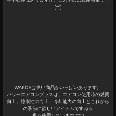
ーツのご依頼も多いです☆
先日、レクサスGS250へサイドアンダースポイラ
ーを装着させていただきました。
オーナー様ありがとうございました☆
ボディ同色で調色して塗装をしてからの装着です♪
装着前後では、見た目も変わりますね～
カッコ良くなりました(^^)
続いて、80系ノアのフロントアンダースポイラー
を装着させていただきました。
オーナー様いつもありがとうございます☆