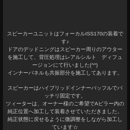
長野県 安曇野市 カーショップアズミ
2020年6月15日
|
カテゴリー :
オーディオ
,
オーディオ, デッドニン
グ、遮音
,
取付
|
投稿者 : cs-azumi
WAKOS パワーエアコンプラス
おはようございます、azumiです☆
久しぶりの朝のブログでも♪
梅雨入りして連日雨マークですね。
梅雨が明ければ、暑い夏が待っています(^^;)
今年は猛暑になるとか…聞きました。
エアコンも全開になりそうです。
毎年、当店定番で売れています、WAKOSのパワー