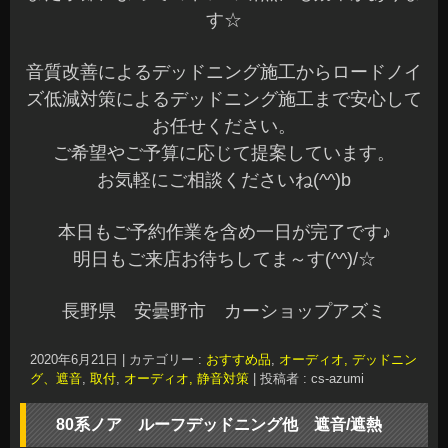
す☆
音質改善によるデッドニング施工からロードノイ
ズ低減対策によるデッドニング施工まで安心して
お任せください。
ご希望やご予算に応じて提案しています。
お気軽にご相談くださいね(^^)b
本日もご予約作業を含め一日が完了です♪
明日もご来店お待ちしてま～す(^^)/☆
長野県 安曇野市 カーショップアズミ
2020年6月21日
|
カテゴリー :
おすすめ品
,
オーディオ, デッドニン
グ、遮音
,
取付
,
オーディオ, 静音対策
|
投稿者 : cs-azumi
80系ノア ルーフデッドニング他 遮音/遮熱