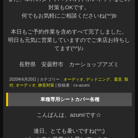
長野県 安曇野市 カーショップアズミ
2020年6月20日
|
カテゴリー :
オーディオ, デッドニング、遮音
,
取
付
,
オーディオ, 静音対策
|
投稿者 : cs-azumi
車種専用シートカバー各種
こんばんは、azumiです☆
連日、とても暑いですね(^^;)
ピット内も温度が上昇しています。
本日もご来店ありがとうございました☆
お問い合わせいただいている方には、ご連絡が完
了していますのでご確認くださいね(^^)
車のシートの汚れ防止やイメージチェンジ、ドレ
スアップなどでシートカバーの装着も多いです。