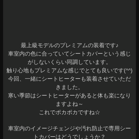
(^^)/♪
長野県 安曇野市 カーショップアズミ
2020年6月16日
|
カテゴリー :
ドレスアップパーツ, シートカバー
,
取付
|
投稿者 : cs-azumi
KF CX5 音質改善 スピーカーユニット デッ
ドニング
こんばんは、azumiです☆
雨上がりで蒸し暑い一日でしたね～
本日もご来店ありがとうございました☆
お問い合わせいただいている方には、ご連絡が完
了していますのでご確認くださいね(^^)