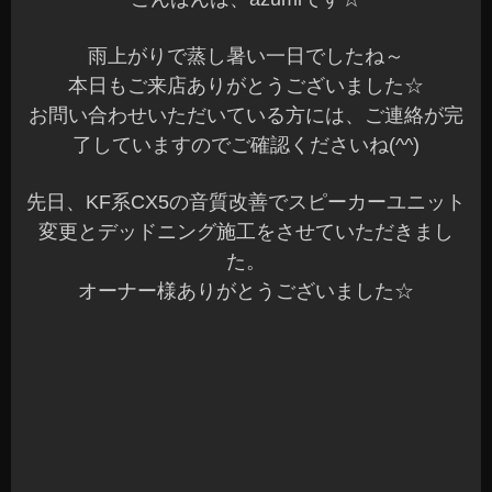
純正状態に戻せるように微調整をしながら加工し
ています☆
（ツィーターの画像は加工途中の画像です。）
施工後は、スッキリした感じで低音も締まりが出
て聴きやすくなりました(^^)v
当店では、音質改善よるスピーカーユニット変更
やデッドニング施工、またサブウーファー、パワ
ーアンプ、DSPなどのシステムアップなど何でも
OKです。
ご希望やご予算に合わせて提案していますので何
でもお気軽にご相談くださいね(^^)b
本日もご予約作業を含めすべて完了しました。
明日も元気に営業していますのでご来店お待ちし
てます(^^)/♪