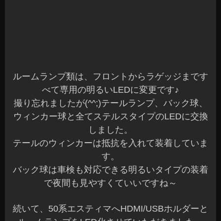
オーナー様がデザインしてワンオフ制作したアク
リル板をお持ち込みいただいて装着させていただ
きました。
連動して、LEDで点滅するようにAピラー脇のパネ
ルを加工してLEDを装着です♪
良い感じになりましたね(^^)v
今回、フォグランプベゼルに装着してあったディ
ランプLEDが一つ不点灯となっていましたので、
交換も一緒にさせていただきました。
今まで、当店で色々なパーツを装着してスイッチ
も増え続けています(^^;)
こんな事できないかなぁ～なんてありましたら、