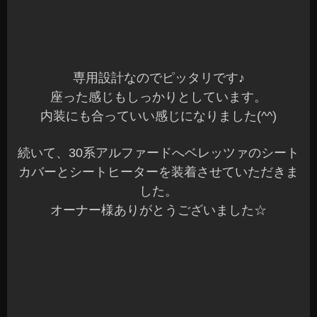
がしないくらい同調しています。
触り心地もプレミアムな感じでとても良いです(^^)
今回、一緒にシートヒーターも装着させていただ
きました。
寒い季節はシートヒーターがあると体も楽になり
ますよね～
これでポカポカですね☆
車室内のイメージチェンジや汚れ防止で専用シー
トカバーはどうでしょうか？
メーカーごとに色々なタイプやデザインがありま
す。
シートカバーもお気軽にご相談くださいね(^^)b
本日もご予約作業を含めすべて完了しました。
明日もバタバタとしそうな予感が…
元気に営業していますのでご来店お待ちしてます