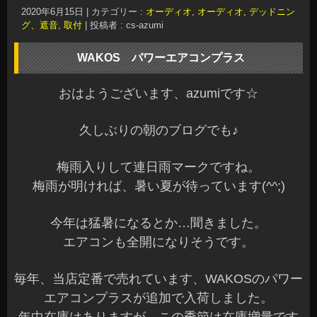
ご来店お待ちしてます(^^)/
長野県 安曇野市 カーショップアズミ
2020年6月14日
|
カテゴリー :
おすすめ品
|
投稿者 : cs-azumi
各種パーツ取付 LEDパーツ ドレスアップパーツ
こんばんは、azumiです☆
梅雨に突入してジメジメとしてきましたね。
本日もご来店ありがとうございます。
お問い合わせいただいている方には、ご連絡が完
了していますのでご確認くださいね～(^^)
当店では、カーオーディオ、RECAROシート、ア
ルミホイール、タイヤをメインに他にも色々なパ