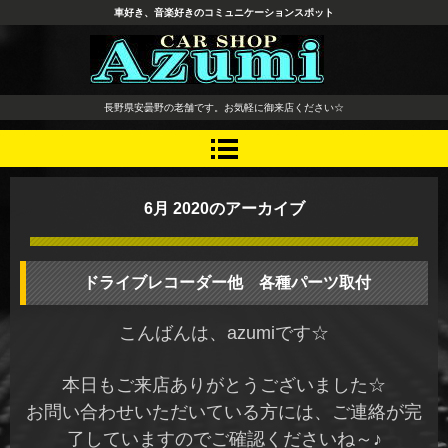
車好き、音楽好きのコミュニケーションスポット
長野県 安曇野市 タイヤ ホ
長野県安曇野の老舗です。お気軽に御来店ください☆
イール デッドニング カーオ
ーディオ レカロシート
6月 2020
のアーカイブ
ドライブレコーダー他 各種パーツ取付
こんばんは、azumiです☆
本日もご来店ありがとうございました☆
お問い合わせいただいている方には、ご連絡が完
了していますのでご確認くださいね～♪