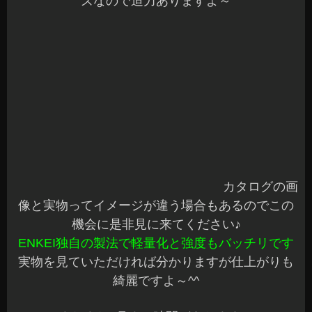
ズなので迫力ありますよ～
カタログの画像と実物ってイメージが違
う場合もあるのでこの機会に是非見に来てくださ
い♪
ENKEI独自の製法で軽量化と強度もバッチリです
実物を見ていただければ分かりますが仕上がりも
綺麗ですよ～^^
まだまだ4月まで時間があります！
お見積りのみもOKです^^
3月は超お買得になっていますのでお時間ある時に
お立ち寄りください☆
安曇野市 カーショップアズミ
2014年3月7日
|
カテゴリー :
アルミホイル＆タイヤ
,
おすすめ品
|
投稿者 : cs-azumi
|
コメントをどうぞ