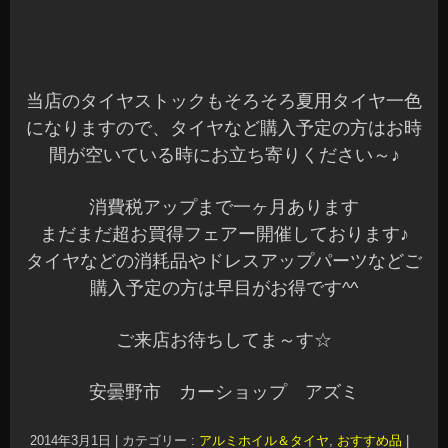
まだまだ超お買得フェアー開催しております♪
タイヤなどの消耗品やドレスアップパーツなどご
購入予定の方は早目がお得です^^
ご来店お待ちしてま～す☆
安曇野市 カーショップ アズミ
2014年3月1日
|
カテゴリー :
アルミホイル＆タイヤ
,
おすすめ品
|
投稿者 : cs-azumi
|
コメントをどうぞ
ブログ最新記事
アバルト595 RECAROシート装着♪
ZC33スイフトスポーツ HB36キャロル RECAROシート装着♪
ハイエースワイド RECAROシート装着♪