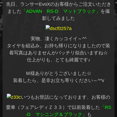
先日、ランサーEvoXのお客様からご注文いただき
ました
「ADVAN RS-D マットブラック」
を撮
影してみました
実物、凄くカッコイイ～^^
タイヤを組込み、お持ち帰りになりましたので装
着写真はありませんがバッチリ似合いますね☆
仕上がりも、とても綺麗です♪
Ｍ様ありがとうございました☆
装着したら、是非お立ち寄りください～^^v
いつもお世話になっております、お客様の
愛車（フェアレディＺ３３）で以前装着した
「RS
-D マシニング＆ブラック」
も