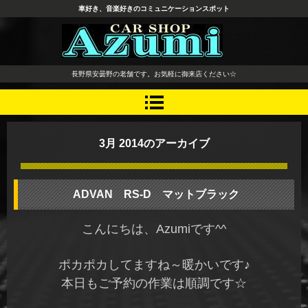
車好き、音楽好きのコミュニケーションスポット
長野県 安曇野市 タイヤ ホ
長野県安曇野の老舗です。お気軽に御来店ください☆
イール デッドニング カーオ
ーディオ レカロシート
3月 2014
のアーカイブ
ADVAN RS-D マットブラック
こんにちは、Azumiです^^
ポカポカしてますね～暖かいです♪
本日もご予約の作業は順調です☆