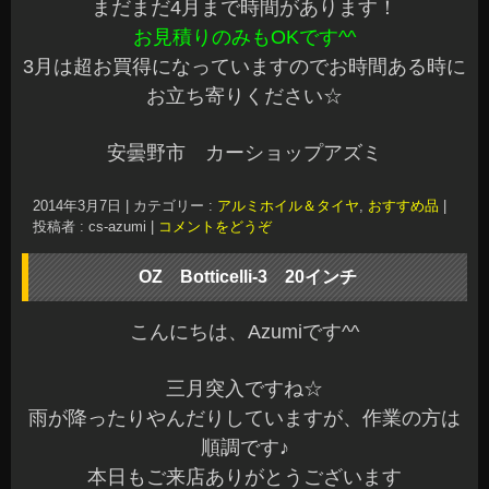
OZ Botticelli-3 20インチ
こんにちは、Azumiです^^
三月突入ですね☆
雨が降ったりやんだりしていますが、作業の方は
順調です♪
本日もご来店ありがとうございます
お客様からご注文をいただいておりましたOZレー
シングの
プレミアムメッシュ「OZ Botticelli-3」
2
0インチが先日やっと入荷しました☆
タイヤも
「ミシュラン パイロット スポーツ」
が欠品前？に入荷済みなので履き替えの時にセッ
トする予定です^^
タイヤもホイールも国内流通が希少なサイズなの