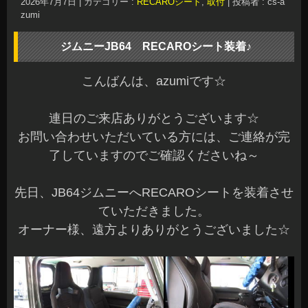
2026年7月7日
|
カテゴリー :
RECAROシート
,
取付
|
投稿者 : cs-a
zumi
ジムニーJB64 RECAROシート装着♪
こんばんは、azumiです☆
連日のご来店ありがとうございます☆
お問い合わせいただいている方には、ご連絡が完
了していますのでご確認くださいね～
先日、JB64ジムニーへRECAROシートを装着させ
ていただきました。
オーナー様、遠方よりありがとうございました☆