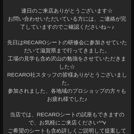
人気のLock音 Ver2.7の装着です♪
気分も変わって良いですね～
Lock音は、ドアのロック/アンロック時に映画で聴
いた事のある音でアンサーバックします。
純正のアンサーバック音は、ご希望があれば、お
車によっては当店で消すこともできます☆
興味ある方は、Ver2.3が実車に装着してあります
ので、お気軽にご来店くださいね^^b
本日もご予約作業を含め全て完了しました。