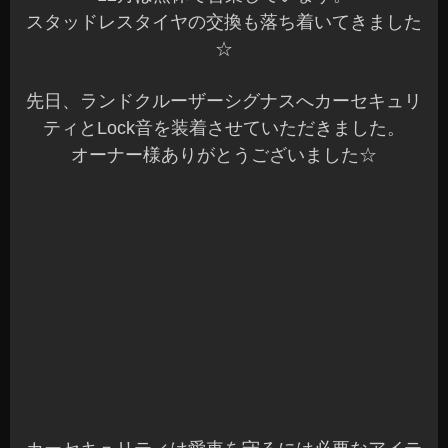
スタッドレスタイヤの交換も落ち着いてきました
☆
先日、ランドクルーザーシグナスへカーセキュリ
ティとLock音を装着させていただきました。
オーナー様ありがとうございました☆
カーセキュリティは愛車を守るには必要なアイテ
ムですね。
20年ほど前は毎日のように装着していました。
カーセキュリティも簡易タイプから本格的なタイ
プまでご相談くださいね～♪
今回は人気のLock音も装着です☆
Ver2.6の装着です。
ロック/アンロックに連動してカッコいいアンサー