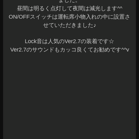
長野県 安曇野市 カーショップアズミ
2018年9月1日
|
カテゴリー :
ドレスアップパーツ, アンサーバック
サウンド
,
その他
,
取付
|
投稿者 : cs-azumi
レクサス IS250 150プラド Lock音
こんばんは、Azumiです☆
梅雨明けして雨が凄い降っていますね。
地域によっては災害なども心配です。
連日のご来店ありがとうございます☆
お問い合わせいただいている方には、ご連絡が完
了していますのでご確認くださいね～♪
先日はRECAROシートの研修会に参加させていた