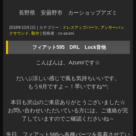
純正ポジションをDRLキットにてディランプ化し
ました。
昼間は明るく点灯して夜間は減光します^^
ON/OFFスイッチは運転席小物入れの中に設置さ
せていただきました♪
Lock音は人気のVer2.7の装着です☆
Ver2.7のサウンドもカッコ良くてお勧めです^^v
ドライブレコーダーは前後録画のモデルを装着さ
せていただきました。
後方はバックカメラから映像を分岐しています。
前後録画モデルの装着も増えていますね～
ドライブレコーダーの装着は当店でもお勧めして
います♪