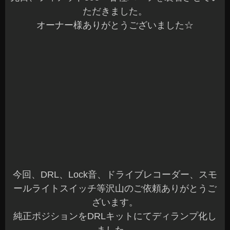
スモールライトスイッチはお持込の取付です。
装着することでOFF/ONからOFF/スモール/ONと
スモールのみの点灯ができる様になります^^
スモールスイッチあると何かと便利ですよね～
当店では、各種パーツの取付もOKです。
お持込商品もご相談ください☆
アンサーバックサウンドのLock音も定番で人気で
す。
何でもお気軽にご相談くださいね^^b
本日もご予約作業を含め全て完了しました。
明日も元気に営業していますので沢山のご来店お
待ちしてます(^^)/