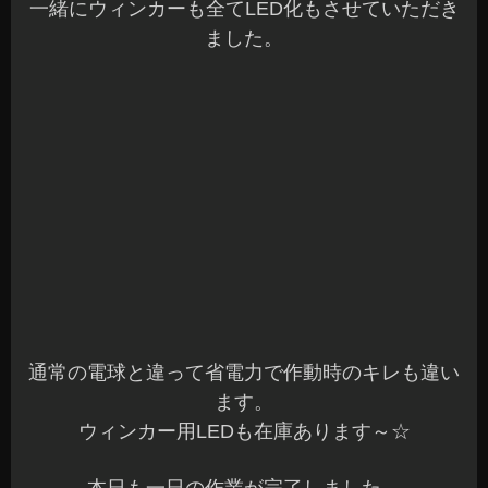
本日も一日の作業が完了しました。
明日は木曜日ですが元気に営業していますのでご
来店お待ちしてま～す(^^)v
長野県 安曇野市 カーショップアズミ
2018年12月19日
|
カテゴリー :
ドレスアップパーツ, LED関連
,
ド
レスアップパーツ, アンサーバックサウンド
,
取付
|
投稿者 : cs-az
umi
トヨタ86 Lock音
こんばんは、Azumiです☆
昨夜は、台風で大変でしたね。
安曇野は豪雨でした。
今日は、台風一過で晴天でしたが強風でした^^;