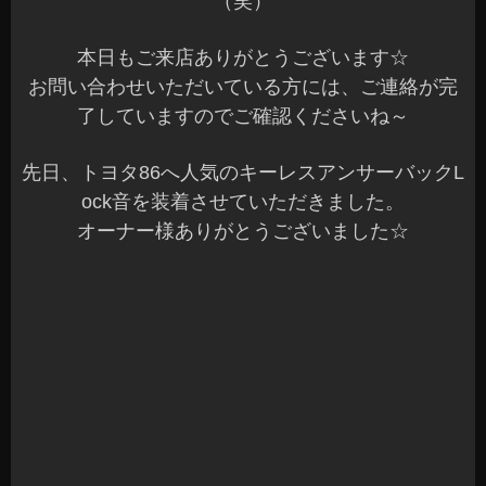
キーレスアンサーバックが標準で装着されていな
いお車も、標準で電子音のお車もカッコいいアン
サーバック音にしてみませんか？
Lock音は一部在庫もあります。
興味ある方は、お気軽にご相談くださいね^^b
本日もご予約作業を含め完了です☆
明日も元気に営業していますので沢山のご来店お
待ちしてま～す(^^)v
長野県 安曇野市 カーショップアズミ
2018年10月1日
|
カテゴリー :
ドレスアップパーツ, アンサーバッ
クサウンド
,
取付
|
投稿者 : cs-azumi
フィアット595 DRL Lock音他