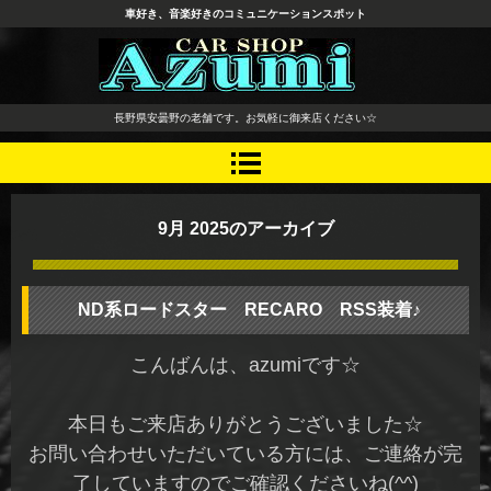
車好き、音楽好きのコミュニケーションスポット
長野県 安曇野市 タイヤ ホ
長野県安曇野の老舗です。お気軽に御来店ください☆
イール デッドニング カーオ
ーディオ レカロシート
9月 2025
のアーカイブ
ND系ロードスター RECARO RSS装着♪
こんばんは、azumiです☆
本日もご来店ありがとうございました☆
お問い合わせいただいている方には、ご連絡が完
了していますのでご確認くださいね(^^)