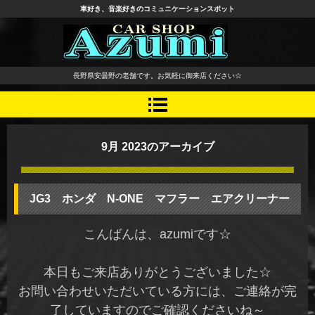
車好き、音楽好きのコミュニケーションスポット
長野県 安曇野市 タイヤ ホ
長野県安曇野の老舗です。お気軽に御来店ください☆
イール デッドニング カーオ
ーディオ レカロシート
9月 2023
のアーカイブ
JG3 ホンダ N-ONE マフラー エアクリーナー
こんばんは、azumiです☆
本日もご来店ありがとうございました☆
お問い合わせいただいている方には、ご連絡が完
了していますのでご確認くださいね～