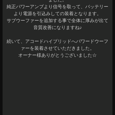
純正パワーアンプより信号を取って、バッテリー
より電源を引込みしての装着となります。
サブウーファーを追加する事で全体に厚みが出て
音質改善になりますね♪
続いて、アコードハイブリッドへパワードウーフ
ァーを装着させていただきました。
オーナー様ありがとうございました☆
いつもお世話になっている業者様のスタッフさん
のお車です♪
トランク内の使用も出来る様にミューディメンシ
ョンX10の装着です。
シート下に装着出来ればベストでしたが、シート
下にスペースが無かったためトランク内に設置さ