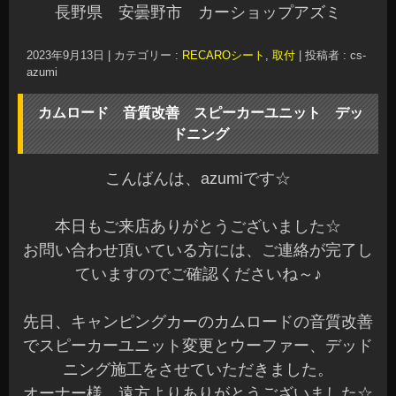
キャンピングカーなので、当店のピット内に入る
か心配でしたがギリギリ入りました。
今回、カーーディオの音質改善とRECAROシート
も装着させていただきました。
2回に分けてご紹介します(^^)
初めに、音質改善には欠かせないドアのデッドニ
ング施工です。
いつも通り防水ビニールを外して、綺麗に脱脂を
しています。
アウターパネルは、制振材をブロックで貼って共
振を低減させています。
背圧処理は、当店定番のレアルシルト デフュー
ジョンで行っています。