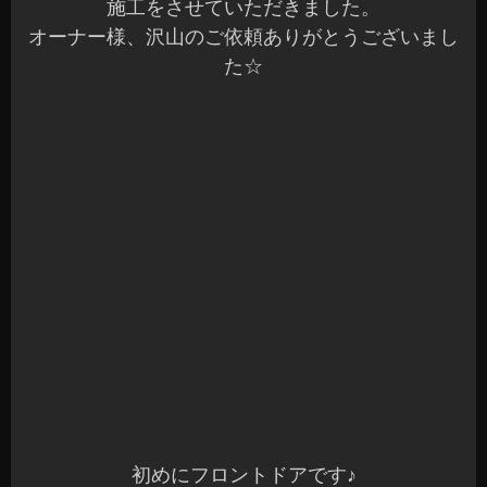
続いてリアドアの施工です♪
こちらもビニールシートを外して綺麗に脱脂して
います。
フロント同様でオーディオテクニカ製の制振材で
施工させていただきました。
リアは、カロッツェリアのモデルを装着してスピ
ーカーケーブルは、純正をそのまま使用していま
す。