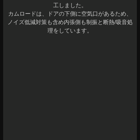
ツィーターは、Aピラーへ埋込加工をしました。
2Wayセパレートでのシステムをなる為、角度や高
さも合わせてあります。
音出しで全ての確認となりますが、かなり元気に
鳴っています♪
気持ちよく長距離も運転していただけますね(^^)☆
次回は、RECAROシート装着のご紹介をします。