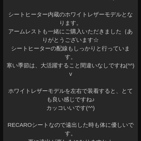
長野県 安曇野市 カーショップアズミ
2023年9月13日
|
カテゴリー :
RECAROシート
,
取付
|
投稿者 : cs-
azumi
カムロード 音質改善 スピーカーユニット デッ
ドニング
こんばんは、azumiです☆
本日もご来店ありがとうございました☆
お問い合わせ頂いている方には、ご連絡が完了し
ていますのでご確認くださいね～♪
先日、キャンピングカーのカムロードの音質改善
でスピーカーユニット変更とウーファー、デッド
ニング施工をさせていただきました。