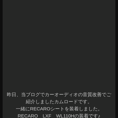
更に遠出が楽しみになりますね☆
当店は、RECARO正規販売店となっております。
現在、LXF、SR7、RCS、エルゴメドMV、RSGS
が展示してありますので実際に座って体感してみ
てください。
RECAROシートをご検討中の方は、お気軽にご相
談くださいね～(^^)b
本日もご予約作業を含め全て完了しました。
明日は、定休日でお休みをいただきます。
お問い合わせ等は、店舗に居る時は返信していま
す。
宜しくお願いいたします☆