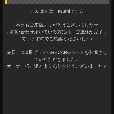
RECARO エルゴメドLDの装着です♪
こちらのシートは、RECAROシートに共通する運
転の疲労軽減と腰痛予防をシンプルに極めたシー
トとなります。
シートの深さ調整も出来るので、身長のある方な
ども好みに合わせて調整が可能となります☆
装着時に座っていただいて、ポジションもセット
させていただきました。
ご夫婦でご来店頂いて、色々なモデルがある中か
ら一番BESTなシートを装着となりました。
左右でRECAROシートは良いですね～
助手席の方の為にも左右で装着したいですね(^^)
当店は、RECARO正規販売店となっております。