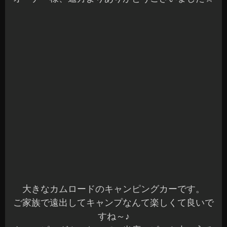
インナーパネルもサービスホールと共振部分を施
工しました。
カムロードは、ドアの下側に空気口があるため、
ノイズ低減対策も含め内張側も制振と断熱/吸音処
理をしています。