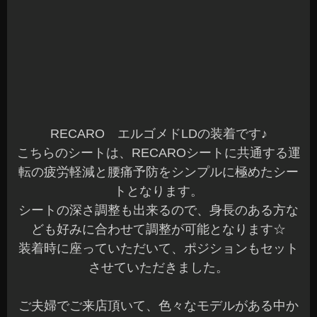
RECAROシートをご検討中の方は、お気軽にご相
談ください(^^)b
展示もあるので実際に座って体感していただく事
もできます。
お気軽にご来店くださいね～☆
本日もご予約作業を含め全て完了しました。
明日も営業していますのでご来店お待ちしてます
(^^)/♪
長野県 安曇野市 カーショップアズミ
2023年9月16日
|
カテゴリー :
RECAROシート
,
取付
|
投稿者 : cs-
azumi