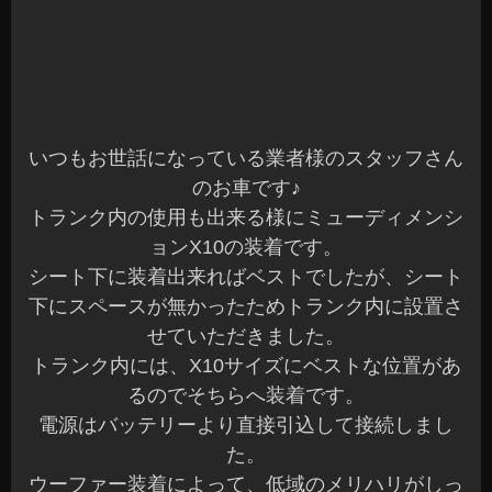
せていただきました。
トランク内には、X10サイズにベストな位置があ
るのでそちらへ装着です。
電源はバッテリーより直接引込して接続しまし
た。
ウーファー装着によって、低域のメリハリがしっ
かりして力強さがでますね(^^)
純正オーディオやオーディオ調整機能が少ないメ
インユニットの場合は、サブウーファーを装着す
ると単独で鳴っている感が出てきます。
DSP（デジタルシグナルプロセッサー）を装着す
る事で音楽を一体感で聴く事もできます。
一体感を求めたい方にはDSP装着もお勧めです♪
カーオーディオの楽しみ方も、色々な楽しみ方が
あります。