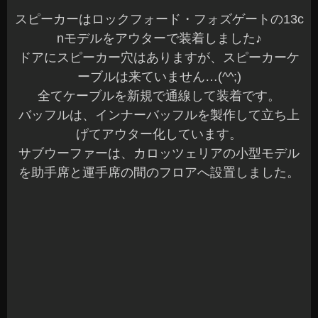
本日もご予約作業を含め全て完了です。
明日もご来店お待ちしてま～す(^^)/♪
長野県 安曇野市 カーショップアズミ
2023年9月12日
|
カテゴリー :
オーディオ
,
オーディオ, デッドニン
グ、遮音
,
取付
|
投稿者 : cs-azumi
N-ONE 音質改善 ノイズ低減対策 デッドニング
こんばんは、azumiです☆
本日も沢山のご来店ありがとうございました☆
お問い合わせ頂いている方には、ご連絡が完了し
ていますのでご確認ください♪
昨日、ご紹介しましたN-ONEの各種デッドニング