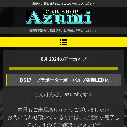
車好き、音楽好きのコミュニケーションスポット
長野県 安曇野市 タイヤ ホ
長野県安曇野の老舗です。お気軽に御来店ください☆
イール デッドニング カーオ
ーディオ レカロシート
8月 2024
のアーカイブ
DS17 ブラボーターボ バルブ各種LED化
こんばんは、azumiです☆
本日もご来店ありがとうございました☆
お問い合わせ頂いている方には、ご連絡が完了し
ていますのでご確認ください(^^)