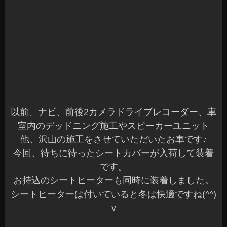
メーターパネルのイルミも綺麗ですね(^^)
愛車が自分好みでドレスアップされていくと嬉し
いですよね～
各種パーツの取付や音質改善によるスピーカーユ
ニット変更、システムアップなど何でもお任せく
ださい(^^)b
お気軽にご相談くださいね☆
本日もご予約作業を含め全て完了しました。
明日もバタバタしそうな予感が…
元気に営業していますのでご来店お待ちしてま～
す(^^)/
長野県 安曇野市 カーショップアズミ