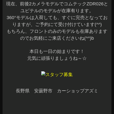
オーナー様ありがとうございました☆
当店定番のスペアキー不要サーキットデザインNE
XT LAIGHT 2Bの装着です♪
寒い冬には欲しくなりますね。
スペアキー不要なので、車内に設置する必要もな
くセキュリティ的にも安心です。
また、スペアキーの買い足しも不要なので余分な
費用もかからず嬉しいですよね(^^)
シンプルなリモコンで使いやすく、設定でオート
アンロックやオートアイドリングストップなど便
利な機能もあります♪
最新車種でトヨタ ライズとダイハツ ロッキー
もスペアキー不要でメーカー適合が出ています♪
エンジンスターターのお問い合わせも多いです。