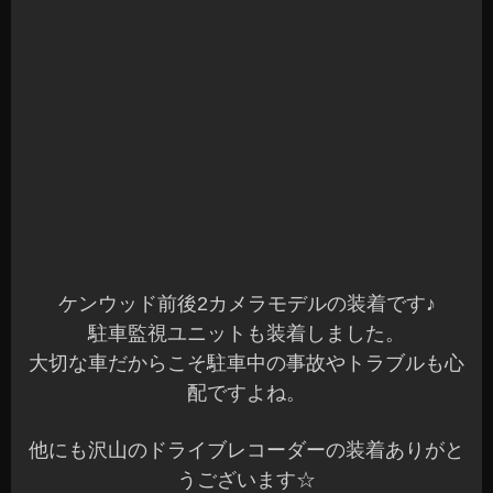
2019年12月18日
|
カテゴリー :
おすすめ品
,
カーナビ, ドライブレ
コーダー
,
取付
|
投稿者 : cs-azumi
スズキ XBEE スペアキー不要 エンジンスター
ター
こんばんは、Azumiです☆
本日も沢山のご来店ありがとうございました☆
お問合せいただいている方には、ご連絡が完了し
ていますのでご確認くださいね～(^^)
先日、スズキ クロスビーへリモコンエンジンス
ターターを装着させていただきました。