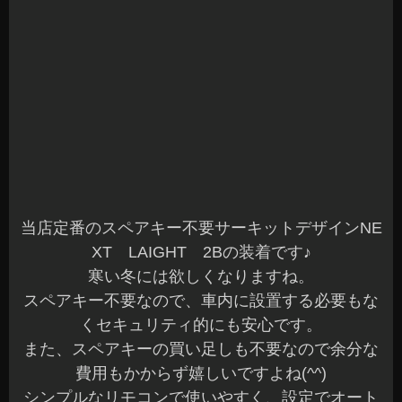
こんばんは、Azumiです☆
昼間だけは暖かくて作業も進みます（笑）
朝晩は、さすがに冷えますね～
体調などは大丈夫でしょうか？
本日も沢山のご来店ありがとうございます☆
お問合せいただいている方には、ご連絡が完了し
ていますのでご確認くださいね(^^)
先日、キュービックへシートカバーと音質改善に
よる低音補正には欠かせないサブウーファー他、
装着させていただきました。
オーナー様ありがとうございました☆