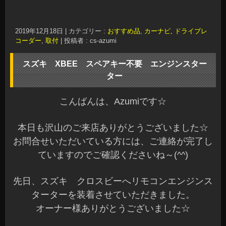
ご検討中の方は、お気軽にご相談くださいね～(^^)
b
本日もご予約作業を含め全て完了です。
明日も元気に営業していますのでご来店お待ちし
てます(^^)/♪
長野県 安曇野市 カーショップアズミ
2019年12月14日
|
カテゴリー :
エンジンスターター
,
取付
|
投稿者
: cs-azumi
キュービック シートカバー パワードウーファー
他