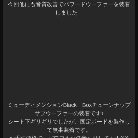
2019年12月13日
|
カテゴリー :
オーディオ
,
その他
,
取付
|
投稿者 :
cs-azumi
クロスビー RECARO LXF シートヒーター付
こんばんは、Azumiです☆
本日も沢山のご来店ありがとうございました♪
お問合せいただいている方には、ご連絡が完了し
ていますのでご確認くださいね～(^^)
先日、スズキ XBEEへRECARO LXF IL110H
を装着させていただきました。
オーナー様ありがとうございました☆