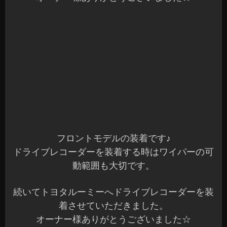
他にも沢山のドライブレコーダーの装着ありがと
うございます☆
現在、前後2カメラモデルでコムテックZDR026と
ユピテルのモデルが在庫有ります。
360°モデルは入荷しても、すぐに完売となってお
りますが、ご予約にて受け付けています(^^)
もちろん、フロントのみのモデルも在庫あります
のでお気軽にご来店くださいね(^^)b
本日も一日の始まりです！
元気に頑張りましょうね～☆
長野県 安曇野市 カーショップアズミ