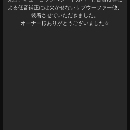
シート下ギリギリでしたが、固定ボードを製作し
て無事装着です。
お手頃価格で、パワフルな低音を出してます(^^)
ミューディメンションBlack Boxお勧めです☆
他にもドアミラー ブルーミラー化とお持込のメ
ーターのパネルも装着♪