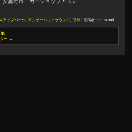
 安曇野市 カーショップアズミ
スアップパーツ, アンサーバックサウンド
,
取付
|
投稿者 : cs-azumi
グ他
ーター
→