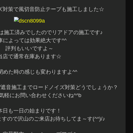
ズ対策で風切音防止テープも施工しました☆
は施工済みでしたのでリアドアの施工です♪
車によっては効果絶大です^^
評判もいいですよ～
当店で通常在庫あります☆
閉めた時の感じも変わりますよ^^
/遮音施工までロードノイズ対策どうでしょうか？
気軽にお問い合わせくださいね^^b
本日も一日の始まりです！
すので沢山のご来店お待ちしてま～す(^^)/♪