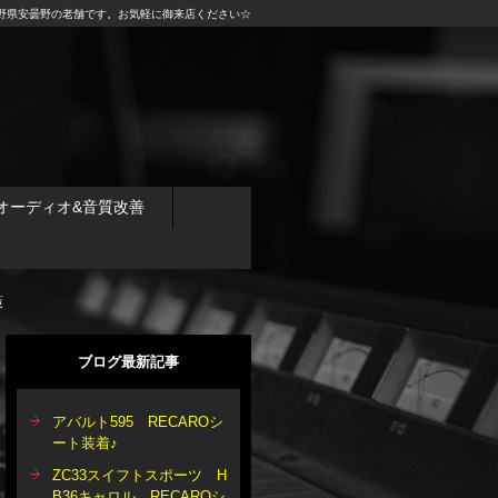
野県安曇野の老舗です。お気軽に御来店ください☆
オーディオ&音質改善
策
ブログ最新記事
アバルト595 RECAROシ
ート装着♪
ZC33スイフトスポーツ H
B36キャロル RECAROシ