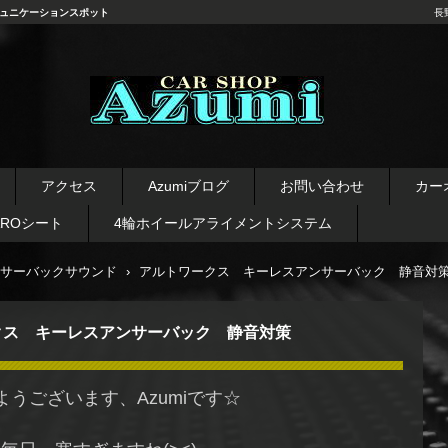
ュニケーションスポット
長
長野県 安曇野市 タイヤ ホ
イール デッドニング カーオ
アクセス
Azumiブログ
お問い合わせ
カー
ーディオ レカロシート
AROシート
4輪ホイールアライメントシステム
サーバックサウンド
›
アルトワークス キーレスアンサーバック 静音対
クス キーレスアンサーバック 静音対策
ようございます、Azumiです☆