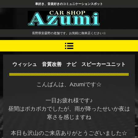
車好き、音楽好きのコミュニケーションスポット
長野県 安曇野市 タイヤ ホ
長野県安曇野の老舗です。お気軽に御来店ください☆
イール デッドニング カーオ
ーディオ レカロシート
ウィッシュ 音質改善 ナビ スピーカーユニット
こんばんは、Azumiです☆
一日お疲れ様です♪
昼間はポカポカでしたが、雨が降ったせいか夜は
寒さを感じますね
本日も沢山のご来店ありがとうございました☆