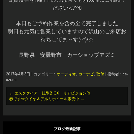
ださいね^^b
本日もご予約作業を含め全て完了しました
明日も元気に営業していますので沢山のご来店お
待ちしてま～す(^^)/☆
長野県 安曇野市 カーショップアズミ
2017年4月3日
|
カテゴリー :
オーディオ
,
カーナビ
,
取付
|
投稿者 : cs-
azumi
←
エスクァイア 11型BIGX リアビジョン他
春です☆タイヤ＆アルミホイール販売中
→
ブログ最新記事